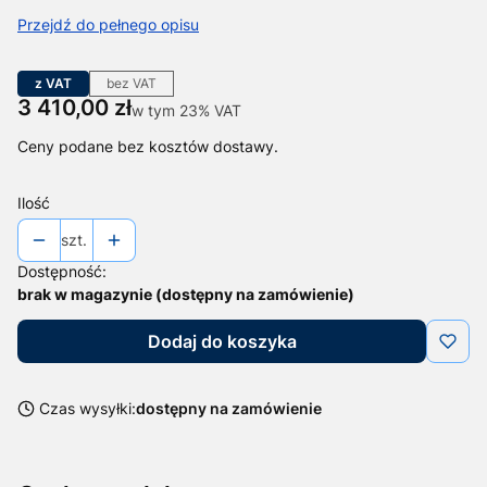
Przejdź do pełnego opisu
z VAT
bez VAT
Cena
3 410,00 zł
w tym 23% VAT
w tym
23%
VAT
Ceny podane bez kosztów dostawy.
Ilość
szt.
Dostępność:
brak w magazynie (dostępny na zamówienie)
Dodaj do koszyka
Czas wysyłki:
dostępny na zamówienie