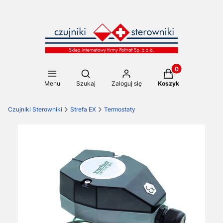
Produkty w koszy
Otwórz wyszukiwarkę
Menu
Szukaj
Zaloguj się
Koszyk
Czujniki Sterowniki
Strefa EX
Termostaty