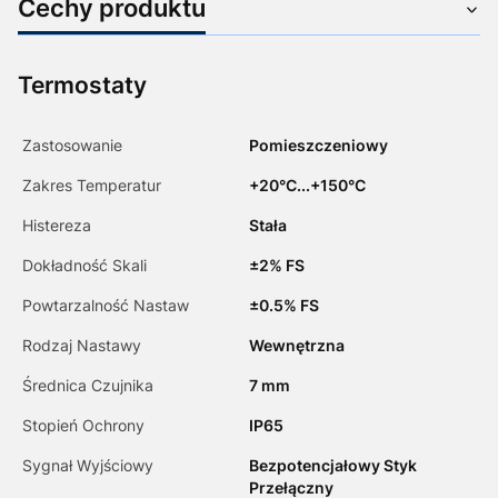
Cechy produktu
Termostaty
Zastosowanie
Pomieszczeniowy
Zakres Temperatur
+20°C...+150°C
Histereza
Stała
Dokładność Skali
±2% FS
Powtarzalność Nastaw
±0.5% FS
Rodzaj Nastawy
Wewnętrzna
Średnica Czujnika
7 mm
Stopień Ochrony
IP65
Sygnał Wyjściowy
Bezpotencjałowy Styk
Przełączny