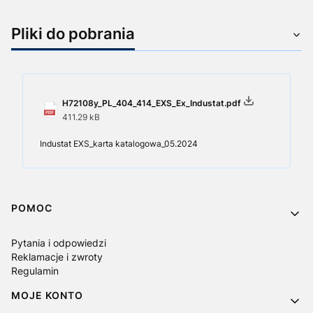
Pliki do pobrania
H72108y_PL_404_414_EXS_Ex_Industat.pdf
411.29 kB
Industat EXS_karta katalogowa_05.2024
Linki w stopce
POMOC
Pytania i odpowiedzi
Reklamacje i zwroty
Regulamin
MOJE KONTO