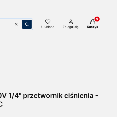
Produkty w kos
Wyczyść
Szukaj
Ulubione
Zaloguj się
Koszyk
0V 1/4" przetwornik ciśnienia -
C