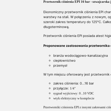
Przetwornik ciśnienia EPI 16 bar - szwajcarska
Ekonomiczny przetwornik ciśnienia EPI char
warstwy na stali. W połączeniu z nowym, o
szeroki zakres temperatury do 125°C. Całk
długoterminową.
Przetwornik ciśnienia EPI posiada atest hi
Proponowane zastosowania przetwornika c
branża wodociągowo-kanalizacyjna
ciepłownictwo
przemysł
W tym miejscu oferowany jest przetwornik c
zakres ciśnienia: 0...16 bar
przyłącze:
1/4"
sygnał wyjściowy: 0...10 VDC
wtyk elektryczny w komplecie
Przetworniki ciśnienia EPI z innymi zakresami c