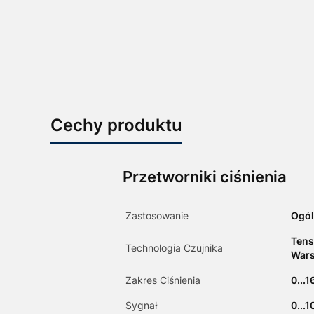
Cechy produktu
Przetworniki ciśnienia
Zastosowanie
Ogól
Tens
Technologia Czujnika
Wars
Zakres Ciśnienia
0...1
Sygnał
0...