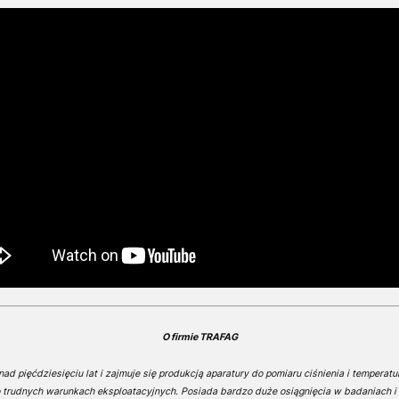
O firmie TRAFAG
ad pięćdziesięciu lat i zajmuje się produkcją aparatury do pomiaru ciśnienia i temperat
 trudnych warunkach eksploatacyjnych. Posiada bardzo duże osiągnięcia w badaniach i 