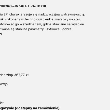
śnienia 0...16 bar, 1/4", 0...10 VDC
ia EPI charakteryzuje się nadzwyczajną wytrzymałością.
ik wykonany w technologii cienkiej warstwy na stali.
 stosować go wszędzie tam, gdzie stawiane są wysokie
iwane są stabilne parametry użytkowe i dobra
i.
obniżką:
367,77 zł
tawy.
ść:
agazynie (dostępny na zamówienie)