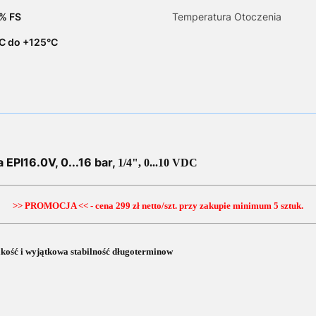
5% FS
Temperatura Otoczenia
C do +125°C
a EPI16.0
V
, 0...16 bar,
1/4", 0...10 VDC
>> PROMOCJA << - cena 299 zł netto/szt. przy zakupie minimum 5 sztuk.
jakość i wyjątkowa stabilność długoterminow