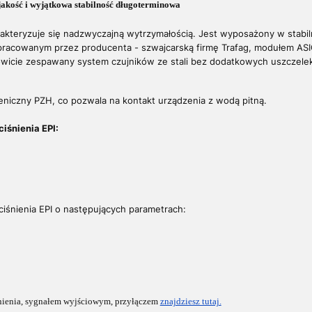
 jakość i wyjątkowa stabilność długoterminowa
akteryzuje się nadzwyczajną wytrzymałością. Jest wyposażony w stabiln
pracowanym przez producenta - szwajcarską firmę Trafag, modułem ASIC
owicie zespawany system czujników ze stali bez dodatkowych uszczele
gieniczny PZH, co pozwala na kontakt urządzenia z wodą pitną.
iśnienia EPI:
iśnienia EPI o następujących parametrach:
iśnienia, sygnałem wyjściowym, przyłączem
znajdziesz tutaj.