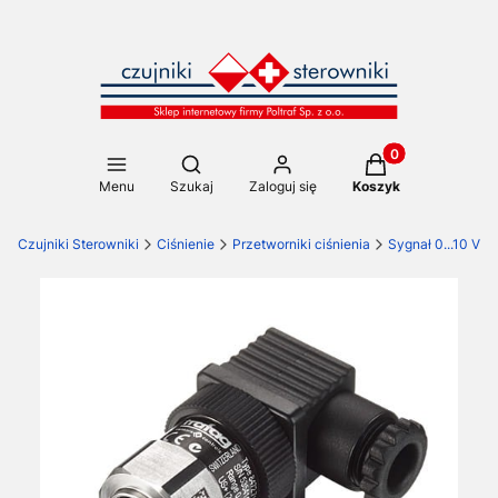
Produkty w koszy
Otwórz wyszukiwarkę
Menu
Szukaj
Zaloguj się
Koszyk
Czujniki Sterowniki
Ciśnienie
Przetworniki ciśnienia
Sygnał 0...10 V