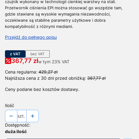
czujnik wykonany w technologii cienkiej warstwy na stali.
Przetwornik ciśnienia EPI można stosować go wszędzie tam,
gdzie stawiane są wysokie wymagania niezawodności,
oczekiwane są stabilne parametry użytkowe i dobra
kompatybilność z różnymi mediami.
Przejdź do pełnego opisu
z VAT
bez VAT
367,77 zł
w tym 23% VAT
w tym
23%
VAT
Cena regularna:
429,27 zł
Najniższa cena z 30 dni przed obniżką:
367,77 zł
Ceny podane bez kosztów dostawy.
Ilość
szt.
Dostępność:
duża ilość