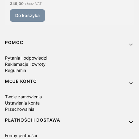
Cena
349,00 zł
bez VAT
Do koszyka
Linki w stopce
POMOC
Pytania i odpowiedzi
Reklamacje i zwroty
Regulamin
MOJE KONTO
Twoje zamówienia
Ustawienia konta
Przechowalnia
PŁATNOŚCI I DOSTAWA
Formy płatności