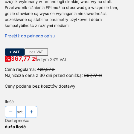
czujnik wykonany w technologii cienkiej warstwy na stali.
Przetwornik ciśnienia EPI można stosować go wszędzie tam,
gdzie stawiane są wysokie wymagania niezawodności,
oczekiwane są stabilne parametry użytkowe i dobra
kompatybilność z różnymi mediami.
Przejdź do pełnego opisu
z VAT
bez VAT
367,77 zł
w tym 23% VAT
w tym
23%
VAT
Cena regularna:
429,27 zł
Najniższa cena z 30 dni przed obniżką:
367,77 zł
Ceny podane bez kosztów dostawy.
Ilość
szt.
Dostępność:
duża ilość