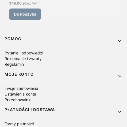
Cena
349,00 zł
bez VAT
Do koszyka
Linki w stopce
POMOC
Pytania i odpowiedzi
Reklamacje i zwroty
Regulamin
MOJE KONTO
Twoje zamówienia
Ustawienia konta
Przechowalnia
PŁATNOŚCI I DOSTAWA
Formy płatności