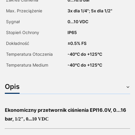
Max. Przeciążenie
3x dla 1/4"; 5x dla 1/2"
Sygnał
0...10 VDC
Stopień Ochrony
IP65
Dokładność
­±0.5% FS
Temperatura Otoczenia
-40°C do +125°C
Temperatura Medium
-40°C do +125°C
Opis
Ekonomiczny przetwornik ciśnienia EPI16.0
V
, 0...16
bar,
1/2", 0...10 VDC