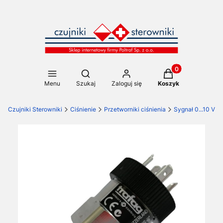
Produkty w koszy
Otwórz wyszukiwarkę
Menu
Szukaj
Zaloguj się
Koszyk
Czujniki Sterowniki
Ciśnienie
Przetworniki ciśnienia
Sygnał 0...10 V