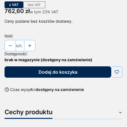
z VAT
bez VAT
Cena
762,60 zł
w tym 23% VAT
w tym
23%
VAT
Ceny podane bez kosztów dostawy.
Ilość
szt.
Dostępność:
brak w magazynie (dostępny na zamówienie)
Dodaj do koszyka
Czas wysyłki:
dostępny na zamówienie
Cechy produktu