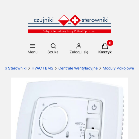
Produkty w koszy
Otwórz wyszukiwarkę
Menu
Szukaj
Zaloguj się
Koszyk
niki Sterowniki
HVAC / BMS
Centrale Wentylacyjne
Moduły Pokojowe