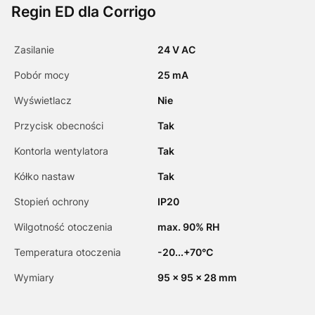
Regin ED dla Corrigo
Zasilanie
24 V AC
Pobór mocy
25 mA
Wyświetlacz
Nie
Przycisk obecności
Tak
Kontorla wentylatora
Tak
Kółko nastaw
Tak
Stopień ochrony
IP20
Wilgotność otoczenia
max. 90% RH
Temperatura otoczenia
-20...+70°C
Wymiary
95 x 95 x 28 mm