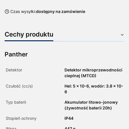
Czas wysyłki:
dostępny na zamówienie
Cechy produktu
Panther
Detektor
Detektor mikroprzewodności
cieplnej (MTCD)
Czułość (cc/s)
Hel: 5 x 10-6, wodór: 3.8 x 10-
6
Typ baterii
Akumulator litowo-jonowy
(żywotność baterii 20h)
Stopień ochrony
IP44
Waga
447 g