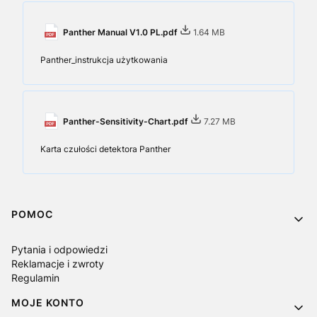
Panther Manual V1.0 PL.pdf
1.64 MB
Panther_instrukcja użytkowania
Panther-Sensitivity-Chart.pdf
7.27 MB
Karta czułości detektora Panther
Linki w stopce
POMOC
Pytania i odpowiedzi
Reklamacje i zwroty
Regulamin
MOJE KONTO