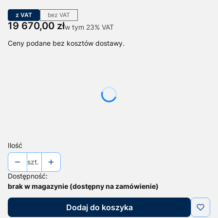
z VAT
bez VAT
Cena
19 670,00 zł
w tym 23% VAT
w tym
23%
VAT
Ceny podane bez kosztów dostawy.
Wybierz wariant produktu:
Poszczególne warianty mogą różnić się ceną
*
Wersja
Wybierz
Ilość
szt.
Dostępność:
brak w magazynie (dostępny na zamówienie)
Dodaj do koszyka