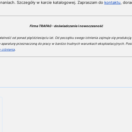
naniach. Szczegóły w karcie katalogowej. Zapraszam do
kontaktu
, dor
Firma TRAFAG - doświadczenie i nowoczesność
alność od ponad pięćdziesięciu lat. Od początku swego istnienia zajmuje się produkcją 
e aparaturę przeznaczoną do pracy w bardzo trudnych warunkach eksploatacyjnych. Posi
 ciśnienia
.