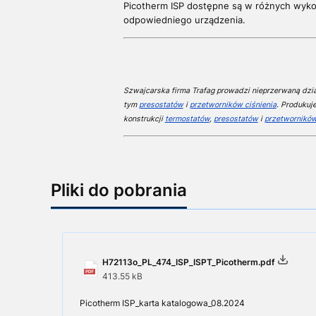
Picotherm ISP dostępne są w różnych wyko
odpowiedniego urządzenia.
Szwajcarska firma Trafag prowadzi nieprzerwaną dział
tym
presostatów
i
przetworników ciśnienia
. Produkuj
konstrukcji
termostatów
,
presostatów
i
przetworników
Pliki do pobrania
H72113o_PL_474_ISP_ISPT_Picotherm.pdf
413.55 kB
Picotherm ISP_karta katalogowa_08.2024