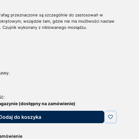
Trafag przeznaczone są szczególnie do zastosowań w
okrętowym, wszędzie tam, gdzie nie ma możliwości nastaw
u.
Czujnik wykonany z niklowanego mosiądzu.
tawy.
ść:
agazynie (dostępny na zamówienie)
Dodaj do koszyka
zamówienie