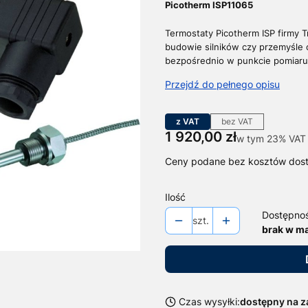
Picotherm ISP11065
Termostaty Picotherm ISP firmy 
budowie silników czy przemyśle 
bezpośrednio w punkcie pomiar
Przejdź do pełnego opisu
z VAT
bez VAT
Cena
1 920,00 zł
w tym 23% VAT
w tym
23%
VAT
Ceny podane bez kosztów dos
Ilość
Dostępno
szt.
brak w m
Czas wysyłki:
dostępny na 