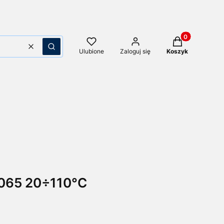
Produkty w kos
Wyczyść
Szukaj
Ulubione
Zaloguj się
Koszyk
1065 20÷110°C