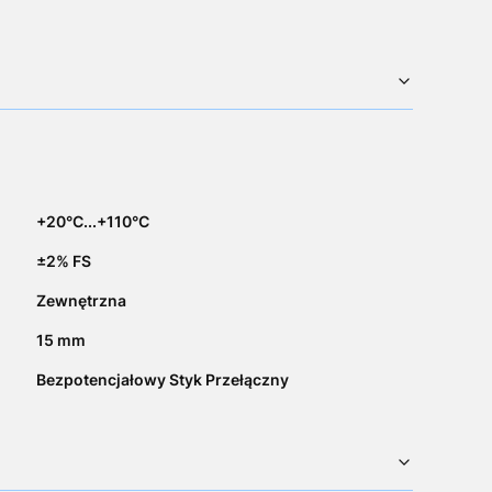
+20°C...+110°C
±2% FS
Zewnętrzna
15 mm
Bezpotencjałowy Styk Przełączny