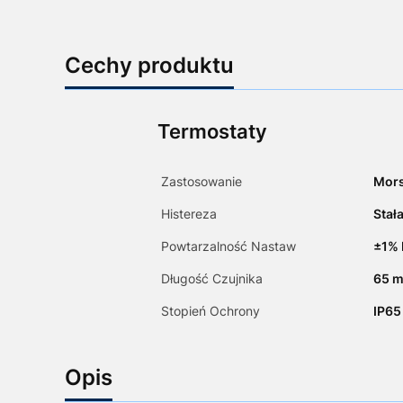
Cechy produktu
Termostaty
Zastosowanie
Mors
Histereza
Stał
Powtarzalność Nastaw
±1% 
Długość Czujnika
65 
Stopień Ochrony
IP65
Opis