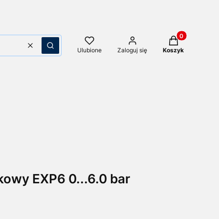
Produkty w kos
Wyczyść
Szukaj
Ulubione
Zaloguj się
Koszyk
kowy EXP6 0...6.0 bar