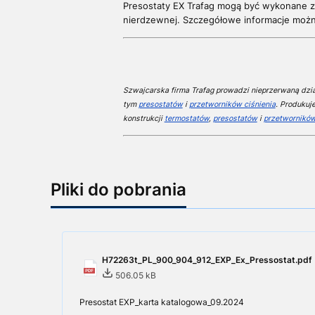
Presostaty EX Trafag mogą być wykonane z
nierdzewnej. S
zczegółowe informacje możn
Szwajcarska firma Trafag prowadzi nieprzerwaną dział
tym
presostatów
i
przetworników ciśnienia
. Produkuj
konstrukcji
termostatów
,
presostatów
i
przetworników
Pliki do pobrania
H72263t_PL_900_904_912_EXP_Ex_Pressostat.pdf
506.05 kB
Presostat EXP_karta katalogowa_09.2024