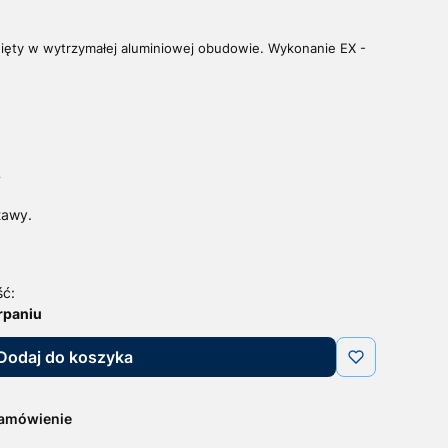
nięty w wytrzymałej aluminiowej obudowie. Wykonanie EX -
T
tawy.
ść:
rpaniu
Dodaj do koszyka
zamówienie