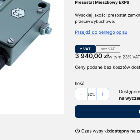
Presostat Mieszkowy EXP6
Wysokiej jakości presostat zamk
przeciwwybuchowe.
Przejdź do pełnego opisu
z VAT
bez VAT
Cena
3 940,00 zł
w tym 23% VAT
w tym
23%
VA
Ceny podane bez kosztów dos
Ilość
Dostępno
szt.
na wycze
Czas wysyłki:
dostępny na 