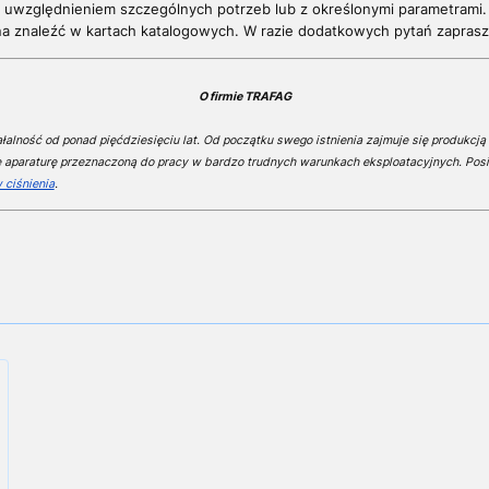
 uwzględnieniem szczególnych potrzeb lub z określonymi parametrami.
a znaleźć w kartach katalogowych. W razie dodatkowych pytań z
apras
O firmie TRAFAG
alność od ponad pięćdziesięciu lat. Od początku swego istnienia zajmuje się produkcją 
e aparaturę przeznaczoną do pracy w bardzo trudnych warunkach eksploatacyjnych. Posi
 ciśnienia
.