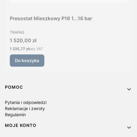
Presostat Mieszkowy P16 1...16 bar
PRODUCENT
TRAFAG
Cena
1 520,00 zł
Cena
1 235,77 zł
bez VAT
Do koszyka
Linki w stopce
POMOC
Pytania i odpowiedzi
Reklamacje i zwroty
Regulamin
MOJE KONTO