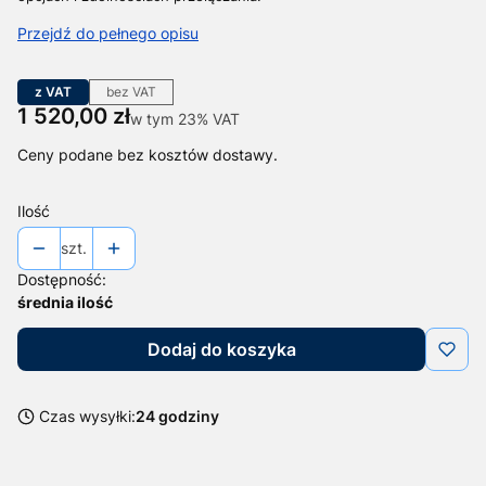
Przejdź do pełnego opisu
z VAT
bez VAT
Cena
1 520,00 zł
w tym 23% VAT
w tym
23%
VAT
Ceny podane bez kosztów dostawy.
Ilość
szt.
Dostępność:
średnia ilość
Dodaj do koszyka
Czas wysyłki:
24 godziny