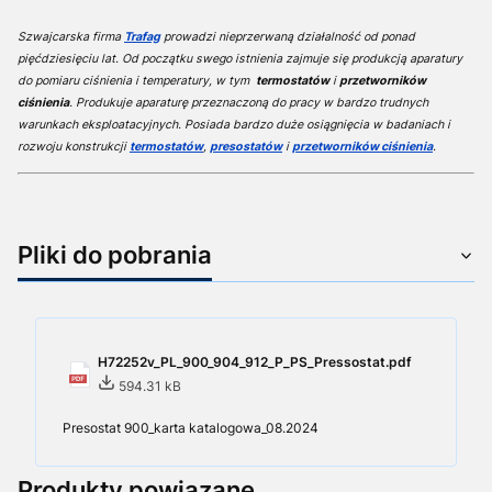
Szwajcarska firma
Trafag
prowadzi nieprzerwaną działalność od ponad
pięćdziesięciu lat. Od początku swego istnienia zajmuje się produkcją aparatury
do pomiaru ciśnienia i temperatury, w tym
termostatów
i
przetworników
ciśnienia
. Produkuje aparaturę przeznaczoną do pracy w bardzo trudnych
warunkach eksploatacyjnych. Posiada bardzo duże osiągnięcia w badaniach i
rozwoju konstrukcji
termostatów
,
presostatów
i
przetworników ciśnienia
.
Pliki do pobrania
H72252v_PL_900_904_912_P_PS_Pressostat.pdf
594.31 kB
Presostat 900_karta katalogowa_08.2024
Produkty powiązane