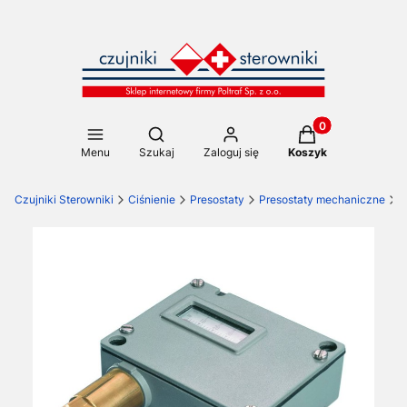
Produkty w koszy
Otwórz wyszukiwarkę
Menu
Szukaj
Zaloguj się
Koszyk
Czujniki Sterowniki
Ciśnienie
Presostaty
Presostaty mechaniczne
M