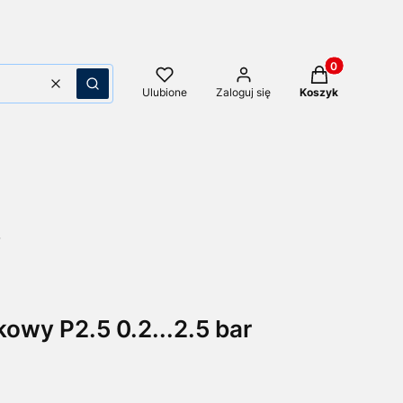
Produkty w kos
Wyczyść
Szukaj
Ulubione
Zaloguj się
Koszyk
owy P2.5 0.2...2.5 bar