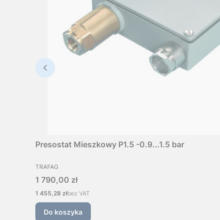
Presostat Mieszkowy P1.5 -0.9...1.5 bar
PRODUCENT
TRAFAG
Cena
1 790,00 zł
Cena
1 455,28 zł
bez VAT
Do koszyka