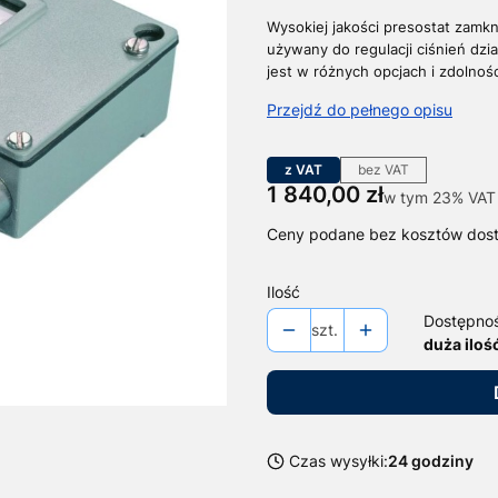
Wysokiej jakości presostat zamkn
używany do regulacji ciśnień dzia
jest w różnych opcjach i zdolnośc
Przejdź do pełnego opisu
z VAT
bez VAT
Cena
1 840,00 zł
w tym 23% VAT
w tym
23%
VAT
Ceny podane bez kosztów dos
Ilość
Dostępno
szt.
duża iloś
Czas wysyłki:
24 godziny