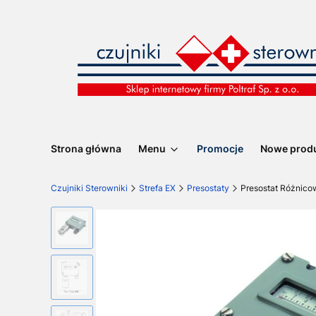
Strona główna
Menu
Promocje
Nowe prod
Czujniki Sterowniki
Strefa EX
Presostaty
Presostat Różnicow