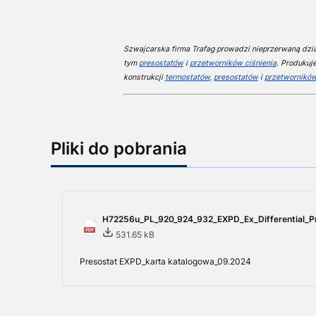
Szwajcarska firma Trafag prowadzi nieprzerwaną dział
tym
presostatów
i
przetworników ciśnienia
. Produkuj
konstrukcji
termostatów
,
presostatów
i
przetworników
Pliki do pobrania
H72256u_PL_920_924_932_EXPD_Ex_Differential_Pr
531.65 kB
Presostat EXPD_karta katalogowa_09.2024