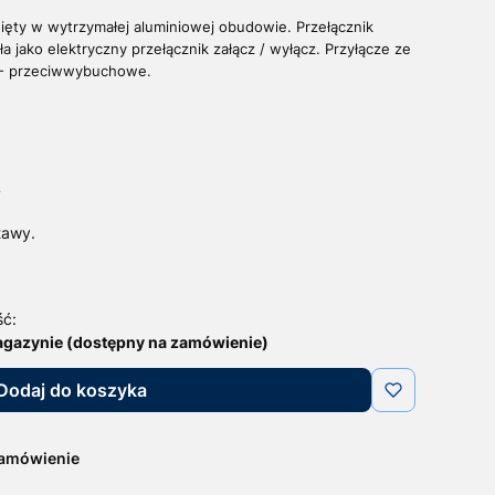
ięty w wytrzymałej aluminiowej obudowie. Przełącznik
ła jako elektryczny przełącznik załącz / wyłącz.
Przyłącze ze
X - przeciwwybuchowe.
T
tawy.
ść:
agazynie (dostępny na zamówienie)
Dodaj do koszyka
zamówienie