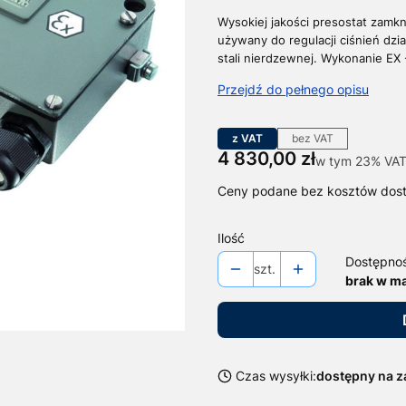
Wysokiej jakości presostat zamkn
używany do regulacji ciśnień dzia
stali nierdzewnej. Wykonanie E
Przejdź do pełnego opisu
z VAT
bez VAT
Cena
4 830,00 zł
w tym 23% VAT
w tym
23%
VA
Ceny podane bez kosztów dos
Ilość
Dostępno
szt.
brak w m
Czas wysyłki:
dostępny na 