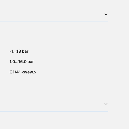
-1...18 bar
1.0...16.0 bar
G1/4" <wew.>