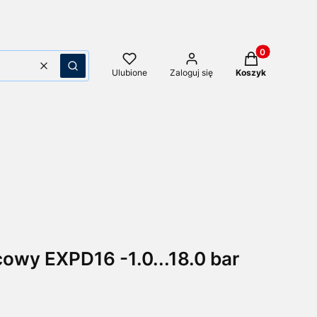
Produkty w kos
Wyczyść
Szukaj
Ulubione
Zaloguj się
Koszyk
owy EXPD16 -1.0...18.0 bar