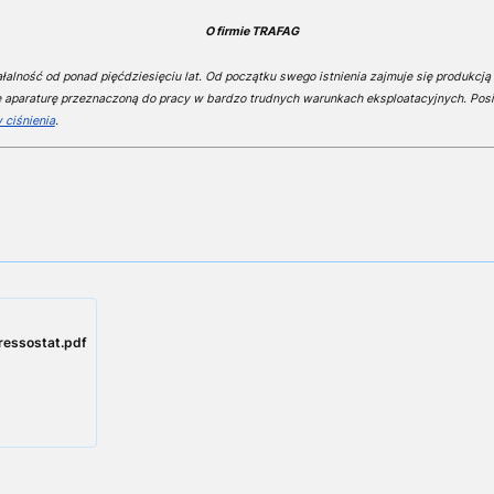
O firmie TRAFAG
alność od ponad pięćdziesięciu lat. Od początku swego istnienia zajmuje się produkcją 
e aparaturę przeznaczoną do pracy w bardzo trudnych warunkach eksploatacyjnych. Posi
 ciśnienia
.
essostat.pdf