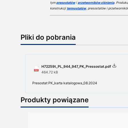
tym
presostatów
i
przetworników ciśnienia
. Produku
konstrukcji
termostatów
, presostatów i przetwornikó
Pliki do pobrania
H72259t_PL_944_947_PK_Pressostat.pdf
464.72 kB
Presostat PK_karta katalogowa_08.2024
Produkty powiązane