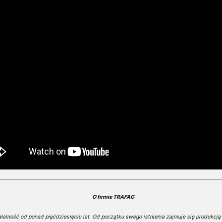
O firmie TRAFAG
alność od ponad pięćdziesięciu lat. Od początku swego istnienia zajmuje się produkcją 