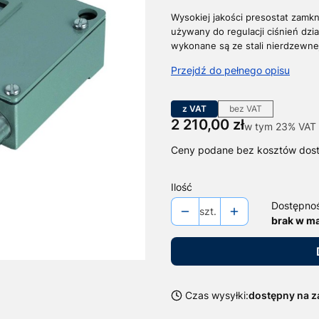
Wysokiej jakości presostat zamkn
używany do regulacji ciśnień dzia
wykonane są ze stali nierdzewne
Przejdź do pełnego opisu
z VAT
bez VAT
Cena
2 210,00 zł
w tym 23% VAT
w tym
23%
VAT
Ceny podane bez kosztów dos
Ilość
Dostępno
szt.
brak w m
Czas wysyłki:
dostępny na 