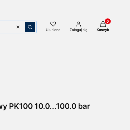
Produkty w kos
Wyczyść
Szukaj
Ulubione
Zaloguj się
Koszyk
y PK100 10.0...100.0 bar