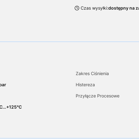
Czas wysyłki:
dostępny na 
Zakres Ciśnienia
bar
Histereza
Przyłącze Procesowe
C...+125°C