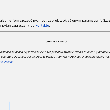
ględnieniem szczególnych potrzeb lub z określonymi parametrami. S
zc
h pytań z
apraszamy do
kontaktu
.
O firmie TRAFAG
łalność od ponad pięćdziesięciu lat. Od początku swego istnienia zajmuje się produkcją
e aparaturę przeznaczoną do pracy w bardzo trudnych warunkach eksploatacyjnych. Posi
 ciśnienia
.