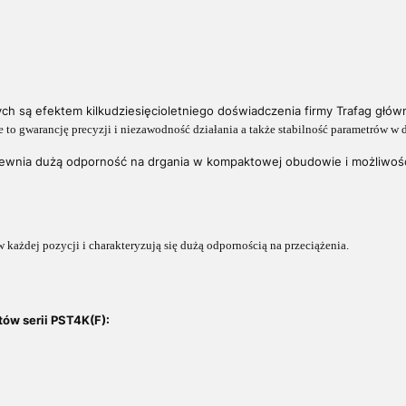
ch są efektem kilkudziesięcioletniego doświadczenia firmy Trafag głów
e to g
warancję precyzji i niezawodność działania a także stabilność parametrów w
ewnia dużą odporność na drgania w kompaktowej obudowie i możliwoś
każdej pozycji i charakteryzują się dużą odpornością na przeciążenia.
ów serii PST4K(F):