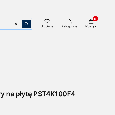
Produkty w kos
Wyczyść
Szukaj
Ulubione
Zaloguj się
Koszyk
wy na płytę PST4K100F4