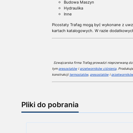
Budowa Maszyn
Hydraulika
Inne
Picostaty Trafag mogą być wykonane z uwz
kartach katalogowych. W razie dodatkowyc
Szwajcarska firma Trafag prowadzi nieprzerwaną dzia
tym
presostatów
i
przetworników ciśnienia
. Produkuj
konstrukcji
termostatów
,
presostatów
i
przetworników
Pliki do pobrania