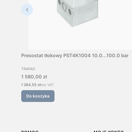
Presostat tłokowy PST4K1004 10.0...100.0 bar
PRODUCENT
TRAFAG
Cena
1 580,00 zł
Cena
1 284,55 zł
bez VAT
Do koszyka