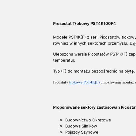
Presostat Tłokowy PST4K100F4
Modele PST4K(F) z serii Picostatów tłokowy
również w innych sektorach przemysłu.
Daj
Ulepszona wersja Picostatów PST4K(F) zap
temperatur.
Typ (F) do montażu bezpośrednio na płytę.
Picostaty
tłokowe PST4K(F)
umożliwiają montaż w 
Proponowane sektory zastosowań Picostat
Budownictwo Okrętowe
Budowa Silników
Pojazdy Szynowe