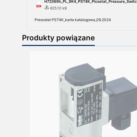
H72369h_PL_9K4_PST4K_Picostat_Pressure_Switc
625.10 kB
Presostat PST4K_karta katalogowa_09.2024
Produkty powiązane