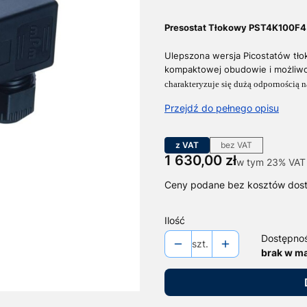
Presostat Tłokowy PST4K100F4
Ulepszona wersja Picostatów tł
kompaktowej obudowie i możliwo
charakteryzuje się dużą odpornością n
Przejdź do pełnego opisu
z VAT
bez VAT
Cena
1 630,00 zł
w tym 23% VAT
w tym
23%
VAT
Ceny podane bez kosztów dos
Ilość
Dostępno
szt.
brak w m