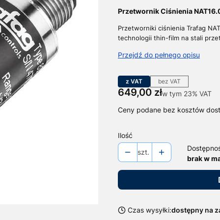
Przetwornik Ciśnienia NAT16
Przetworniki ciśnienia Trafag NA
technologii thin-film na stali p
Przejdź do pełnego opisu
z VAT
bez VAT
Cena
649,00 zł
w tym 23% VAT
w tym
23%
VAT
Ceny podane bez kosztów dos
Ilość
Dostępno
szt.
brak w m
Czas wysyłki:
dostępny na 