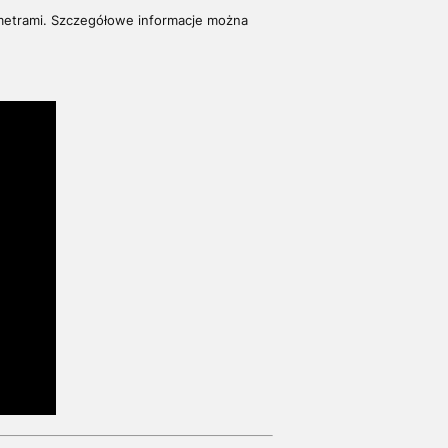
etrami. S
zczegółowe informacje można