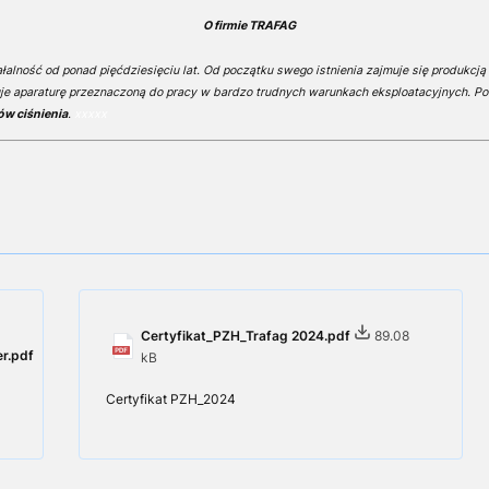
O firmie TRAFAG
alność od ponad pięćdziesięciu lat. Od początku swego istnienia zajmuje się produkcją 
je aparaturę przeznaczoną do pracy w bardzo trudnych warunkach eksploatacyjnych. Po
ów ciśnienia
.
xxxxx
Certyfikat_PZH_Trafag 2024.pdf
89.08
r.pdf
kB
Certyfikat PZH_2024