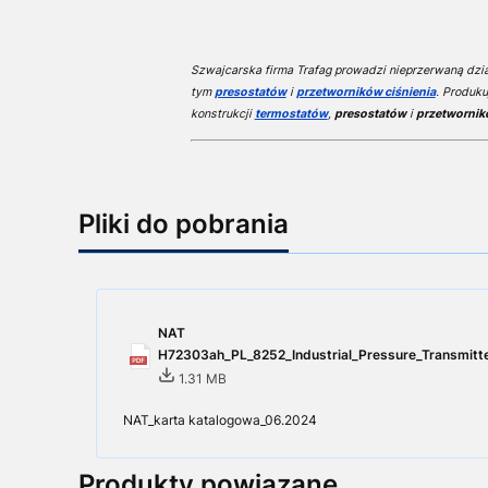
Szwajcarska firma Trafag prowadzi nieprzerwaną dział
tym
presostatów
i
przetworników ciśnienia
. Produku
konstrukcji
termostatów
,
presostatów
i
przetwornik
Pliki do pobrania
NAT
H72303ah_PL_8252_Industrial_Pressure_Transmitte
1.31 MB
NAT_karta katalogowa_06.2024
Produkty powiązane