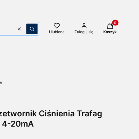
Produkty w kos
Wyczyść
Szukaj
Ulubione
Zaloguj się
Koszyk
mA
etwornik Ciśnienia Trafag
r 4-20mA