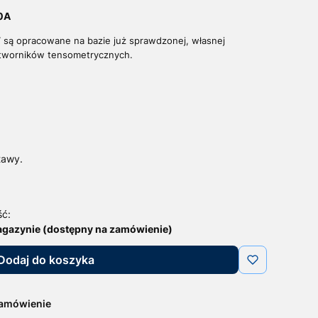
.0A
T są opracowane na bazie już sprawdzonej, własnej
rzetworników tensometrycznych.
tawy.
ść:
agazynie (dostępny na zamówienie)
Dodaj do koszyka
zamówienie