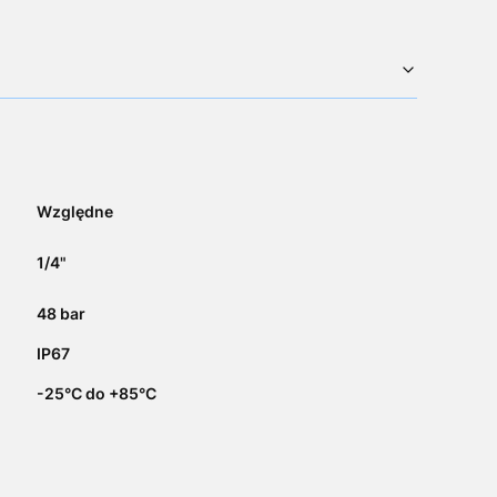
Względne
1/4"
48 bar
IP67
-25°C do +85°C