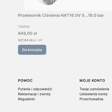
Przetwornik Ciśnienia NAT16.0V 0...16.0 bar
PRODUCENT
TRAFAG
Cena
649,00 zł
Cena
527,64 zł
bez VAT
Do koszyka
Linki w stopce
POMOC
MOJE KONTO
Pytania i odpowiedzi
Twoje zamówienia
Reklamacje i zwroty
Ustawienia konta
Regulamin
Przechowalnia