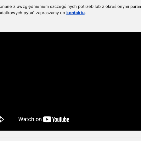
konane z uwzględnieniem szczególnych potrzeb lub z określonymi param
dodatkowych pytań z
apraszamy do
kontaktu
.