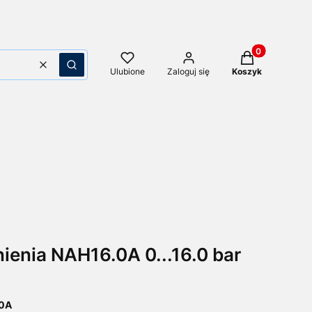
Produkty w kos
Wyczyść
Szukaj
Ulubione
Zaloguj się
Koszyk
ienia NAH16.0A 0...16.0 bar
.0A