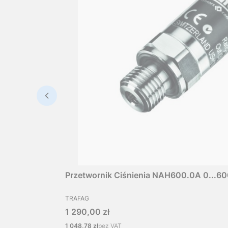
Przetwornik Ciśnienia NAH600.0A 0...60
PRODUCENT
TRAFAG
Cena
1 290,00 zł
Cena
1 048,78 zł
bez VAT