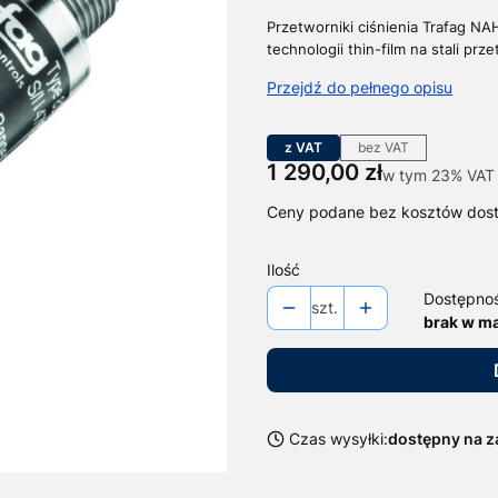
Przetworniki ciśnienia Trafag N
technologii thin-film na stali p
Przejdź do pełnego opisu
z VAT
bez VAT
Cena
1 290,00 zł
w tym 23% VAT
w tym
23%
VAT
Ceny podane bez kosztów dos
Ilość
Dostępno
szt.
brak w m
Czas wysyłki:
dostępny na 