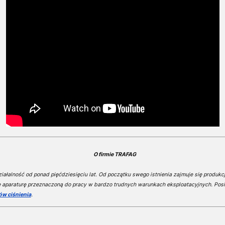
O firmie TRAFAG
ałalność od ponad pięćdziesięciu lat. Od początku swego istnienia zajmuje się produkcj
e aparaturę przeznaczoną do pracy w bardzo trudnych warunkach eksploatacyjnych. Pos
ów ciśnienia
.