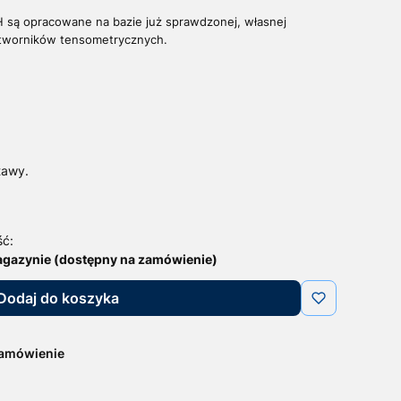
AH są opracowane na bazie już sprawdzonej, własnej
rzetworników tensometrycznych.
tawy.
ść:
agazynie (dostępny na zamówienie)
Dodaj do koszyka
zamówienie