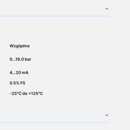
Względne
0...16.0 bar
4...20 mA
0.5% FS
-25°C do +125°C