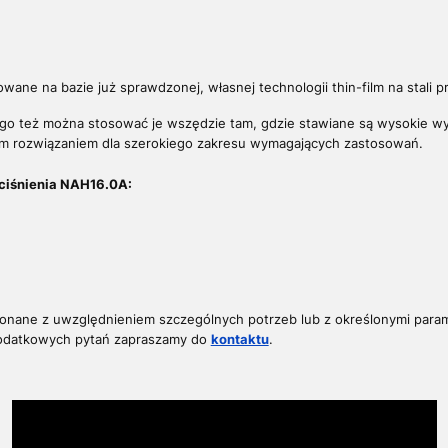
owane na bazie już sprawdzonej, własnej technologii thin-film na stali
tego też można stosować je wszędzie tam, gdzie stawiane są wysokie 
ym rozwiązaniem
dla szerokiego zakresu wymagających zastosowań.
ciśnienia NAH16.0A:
konane z uwzględnieniem szczególnych potrzeb lub z określonymi param
dodatkowych pytań z
apraszamy do
kontaktu
.