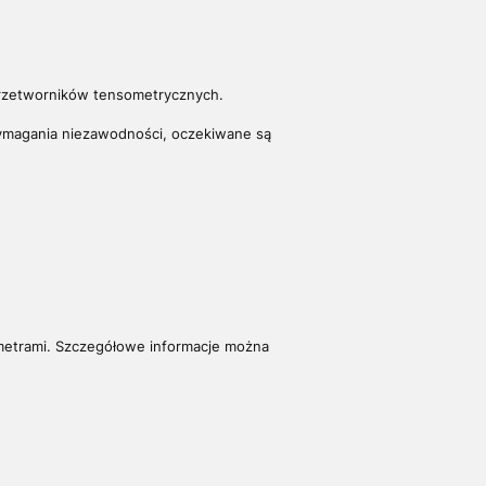
 przetworników tensometrycznych.
wymagania niezawodności, oczekiwane są
etrami. S
zczegółowe informacje można