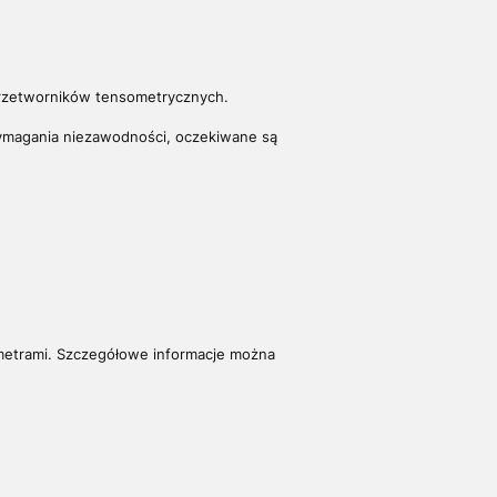
 przetworników tensometrycznych.
wymagania niezawodności, oczekiwane są
etrami. S
zczegółowe informacje można