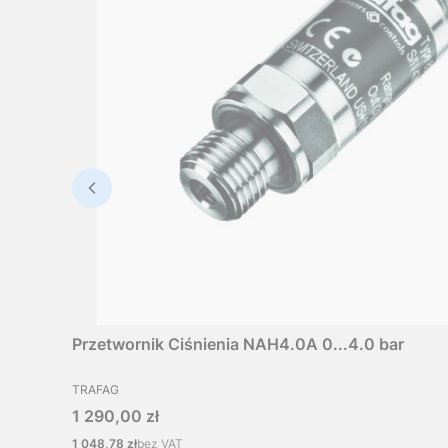
Przetwornik Ciśnienia NAH4.0A 0...4.0 bar
PRODUCENT
TRAFAG
Cena
1 290,00 zł
Cena
1 048,78 zł
bez VAT