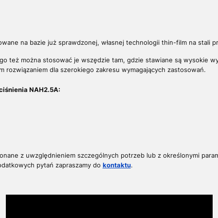
owane na bazie już sprawdzonej, własnej technologii thin-film na stali
tego też można stosować je wszędzie tam, gdzie stawiane są wysokie 
ym rozwiązaniem
dla szerokiego zakresu wymagających zastosowań.
ciśnienia NAH2.5A:
konane z uwzględnieniem szczególnych potrzeb lub z określonymi param
dodatkowych pytań z
apraszamy do
kontaktu
.