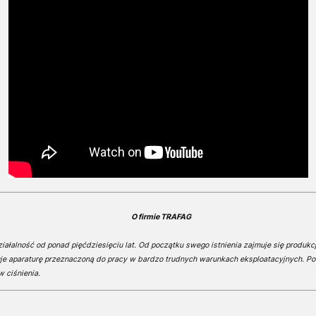
O firmie TRAFAG
ałalność od ponad pięćdziesięciu lat. Od początku swego istnienia zajmuje się produkcj
je aparaturę przeznaczoną do pracy w bardzo trudnych warunkach eksploatacyjnych. Po
w ciśnienia.