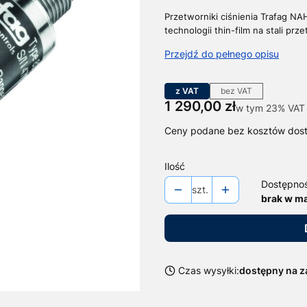
Przetworniki ciśnienia Trafag N
technologii thin-film na stali p
Przejdź do pełnego opisu
z VAT
bez VAT
Cena
1 290,00 zł
w tym 23% VAT
w tym
23%
VAT
Ceny podane bez kosztów dos
Ilość
Dostępno
szt.
brak w m
Czas wysyłki:
dostępny na 