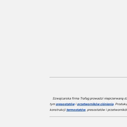
Szwajcarska firma Trafag prowadzi nieprzerwaną dzi
tym
presostatów
i
przetworników ciśnienia
. Produku
konstrukcji
termostatów
, presostatów i przetwornikó