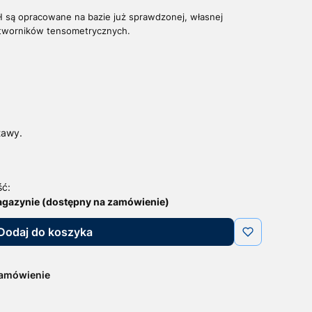
AH są opracowane na bazie już sprawdzonej, własnej
rzetworników tensometrycznych.
tawy.
ść:
agazynie (dostępny na zamówienie)
Dodaj do koszyka
zamówienie