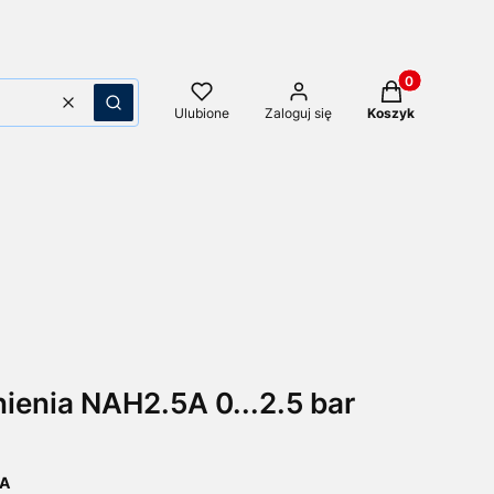
Produkty w kos
Wyczyść
Szukaj
Ulubione
Zaloguj się
Koszyk
ienia NAH2.5A 0...2.5 bar
5A