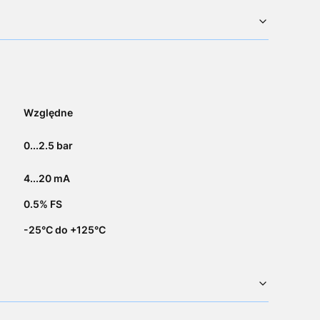
Względne
0...2.5 bar
4...20 mA
0.5% FS
-25°C do +125°C