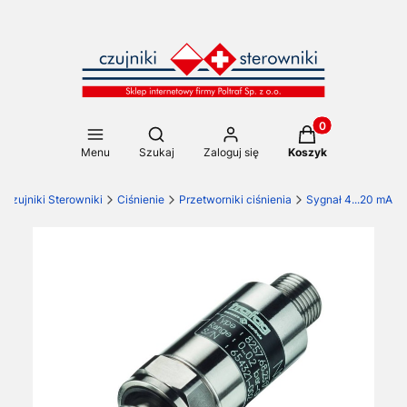
Produkty w koszy
Otwórz wyszukiwarkę
Menu
Szukaj
Zaloguj się
Koszyk
Czujniki Sterowniki
Ciśnienie
Przetworniki ciśnienia
Sygnał 4...20 mA