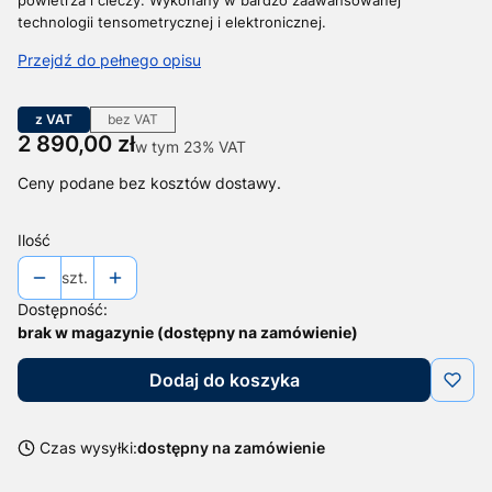
technologii tensometrycznej i elektronicznej.
Przejdź do pełnego opisu
z VAT
bez VAT
Cena
2 890,00 zł
w tym 23% VAT
w tym
23%
VAT
Ceny podane bez kosztów dostawy.
Ilość
szt.
Dostępność:
brak w magazynie (dostępny na zamówienie)
Dodaj do koszyka
Czas wysyłki:
dostępny na zamówienie