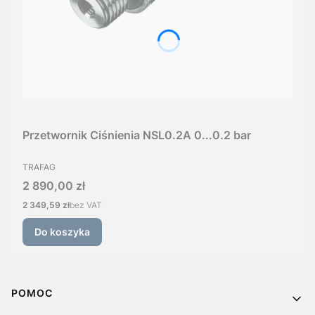
Przetwornik Ciśnienia NSL0.2A 0...0.2 bar
PRODUCENT
TRAFAG
Cena
2 890,00 zł
Cena
2 349,59 zł
bez VAT
Do koszyka
Linki w stopce
POMOC