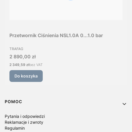
Przetwornik Ciśnienia NSL1.0A 0...1.0 bar
PRODUCENT
TRAFAG
Cena
2 890,00 zł
Cena
2 349,59 zł
bez VAT
Do koszyka
Linki w stopce
POMOC
Pytania i odpowiedzi
Reklamacje i zwroty
Regulamin