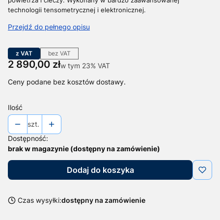
technologii tensometrycznej i elektronicznej.
Przejdź do pełnego opisu
z VAT
bez VAT
Cena
2 890,00 zł
w tym 23% VAT
w tym
23%
VAT
Ceny podane bez kosztów dostawy.
Ilość
szt.
Dostępność:
brak w magazynie (dostępny na zamówienie)
Dodaj do koszyka
Czas wysyłki:
dostępny na zamówienie