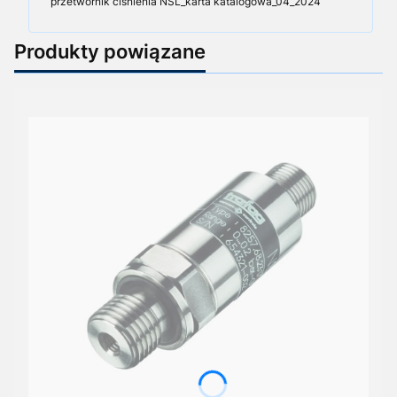
przetwornik ciśnienia NSL_karta katalogowa_04_2024
Produkty powiązane