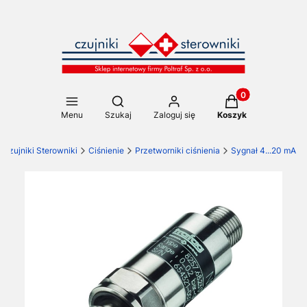
Produkty w koszy
Otwórz wyszukiwarkę
Menu
Szukaj
Zaloguj się
Koszyk
Czujniki Sterowniki
Ciśnienie
Przetworniki ciśnienia
Sygnał 4...20 mA