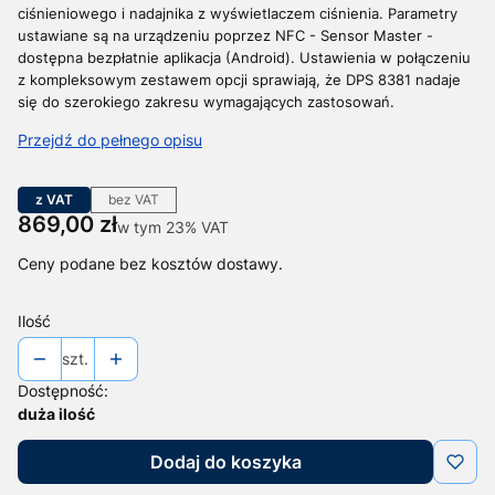
ciśnieniowego i nadajnika z wyświetlaczem ciśnienia. Parametry
ustawiane są na urządzeniu poprzez NFC - Sensor Master -
dostępna bezpłatnie aplikacja (Android). Ustawienia w połączeniu
z kompleksowym zestawem opcji sprawiają, że DPS 8381 nadaje
się do szerokiego zakresu wymagających zastosowań.
Przejdź do pełnego opisu
z VAT
bez VAT
Cena
869,00 zł
w tym 23% VAT
w tym
23%
VAT
Ceny podane bez kosztów dostawy.
Ilość
szt.
Dostępność:
duża ilość
Dodaj do koszyka