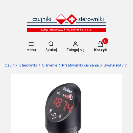
Produkty w koszy
Otwórz wyszukiwarkę
Menu
Szukaj
Zaloguj się
Koszyk
Czujniki Sterowniki
Ciśnienie
Przetworniki ciśnienia
Sygnał mA / V