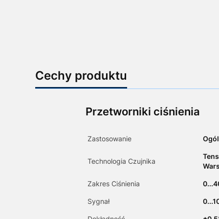
Cechy produktu
Przetworniki ciśnienia
Zastosowanie
Ogól
Tens
Technologia Czujnika
Wars
Zakres Ciśnienia
0...
Sygnał
0...
Dokładność
­±0.