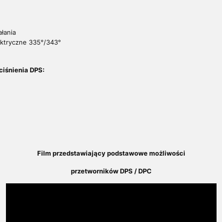
%
łania
ektryczne 335°/343°
iśnienia DPS:
Film przedstawiający podstawowe możliwości
przetworników DPS / DPC