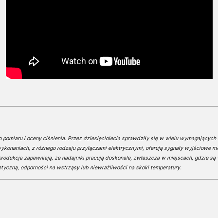
ego pomiaru i oceny ciśnienia. Przez dziesięciolecia sprawdziły się w wielu wymagający
konaniach, z różnego rodzaju przyłączami elektrycznymi, oferują sygnały wyjściowe mA l
rodukcja zapewniają, że nadajniki pracują doskonale, zwłaszcza w miejscach, gdzie s
tyczną, odporności na wstrząsy lub niewrażliwości na skoki temperatury.