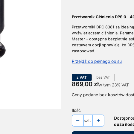
Przetwornik Ciśnienia DPS 0...4
Przetworniki DPC 8381 są idealną
wyświetlaczem ciśnienia. Parame
Master - dostępna bezpłatnie ap
zestawem opcji sprawiają, że DP
zastosowań.
Przejdź do pełnego opisu
z VAT
bez VAT
Cena
869,00 zł
w tym 23% VAT
w tym
23%
VAT
Ceny podane bez kosztów dos
Ilość
Dostępno
szt.
duża iloś