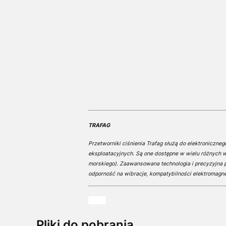
TRAFAG
Przetworniki ciśnienia Trafag służą do elektroniczn
eksploatacyjnych. Są one dostępne w wielu różnych wy
morskiego). Zaawansowana technologia i precyzyjna p
odporność na wibracje, kompatybilności elektromagne
xxxxx
Pliki do pobrania