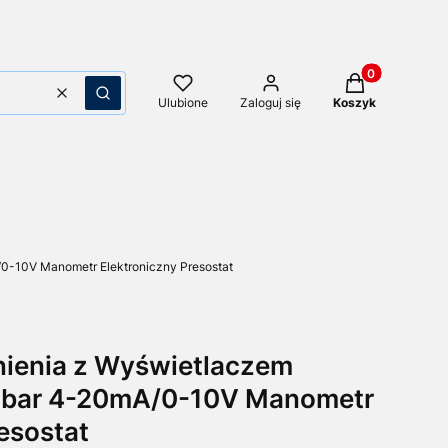
Produkty w kos
Wyczyść
Szukaj
Ulubione
Zaloguj się
Koszyk
0-10V Manometr Elektroniczny Presostat
nienia z Wyświetlaczem
 bar 4-20mA/0-10V Manometr
esostat