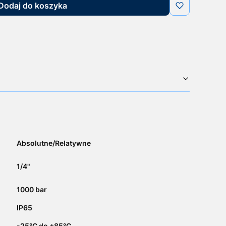
Dodaj do koszyka
Absolutne/Relatywne
1/4"
1000 bar
IP65
-25°C do +85°C