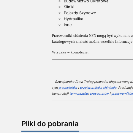
Budownictwo Okrętowe
Silniki
Pojazdy Szynowe
Hydraulika
Inne
Przetworniki ciśnienia NPN mogą być wykonane
z
katalogowych znaleźć można wszelkie informacj
Wtyczka w komplecie.
Szwajcarska firma Trafag prowadzi nieprzerwaną dzi
tym
presostatów
i
przetworników ciśnienia
. Produkuj
konstrukcji
termostatów
,
presostatów
i
przetworników
Pliki do pobrania