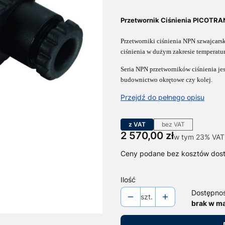
Przetwornik Ciśnienia PICOTR
Przetworniki ciśnienia NPN szwajcars
ciśnienia w dużym zakresie temperatu
Seria NPN przetworników ciśnienia j
budownictwo okrętowe czy kolej.
Przejdź do pełnego opisu
z VAT
bez VAT
Cena
2 570,00 zł
w tym 23% VAT
w tym
23%
VAT
Ceny podane bez kosztów dos
Ilość
Dostępno
szt.
brak w m