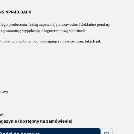
ANS NPN40.0AF4
kiego producenta Trafag zapewniają niezawodne i do
kładne pomiary
r i gwarantują wyjątkową, długoterminową stabilność.
est idealnym wyborem do wymagających zastosowań, ta
kich jak
tawy.
ść:
agazynie (dostępny na zamówienie)
Dodaj do koszyka