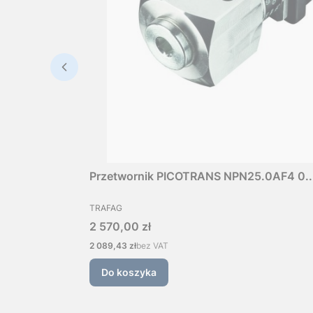
Przetwornik PICOTRANS NPN25.0AF4 0...
PRODUCENT
TRAFAG
Cena
2 570,00 zł
Cena
2 089,43 zł
bez VAT
Do koszyka