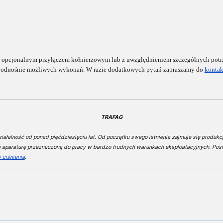
 opcjonalnym przyłączem kołnierzowym
lub z uwzględnieniem szczególnych potr
e odnośnie możliwych wykonań. W razie dodatkowych pytań z
apraszamy do
kontak
TRAFAG
ałalność od ponad pięćdziesięciu lat. Od początku swego istnienia zajmuje się produkcj
e aparaturę przeznaczoną do pracy w bardzo trudnych warunkach eksploatacyjnych. Posi
 ciśnienia
.