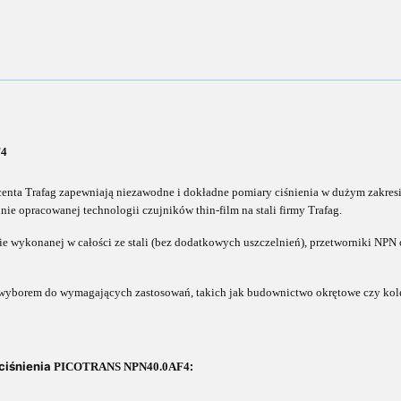
F4
centa Trafag zapewniają niezawodne i do
kładne pomiary ciśnienia w dużym zakresi
lnie opracowanej technologii czujników thin-film na stali firmy
T
rafag.
e wykonanej w całości ze stali (bez dodatkowych uszczelnień), przetworniki NPN 
m wyborem do wymagających zastosowań, ta
kich jak budownictwo okrętowe czy kole
ciśnienia
:
PICOTRANS NPN40.0AF4