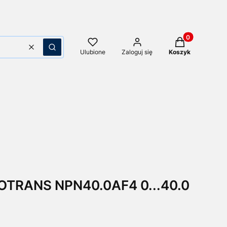
Produkty w kos
Wyczyść
Szukaj
Ulubione
Zaloguj się
Koszyk
COTRANS NPN40.0AF4 0...40.0