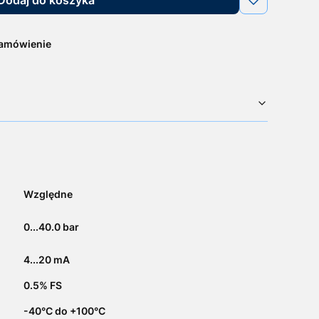
zamówienie
Względne
0...40.0 bar
4...20 mA
0.5% FS
-40°C do +100°C