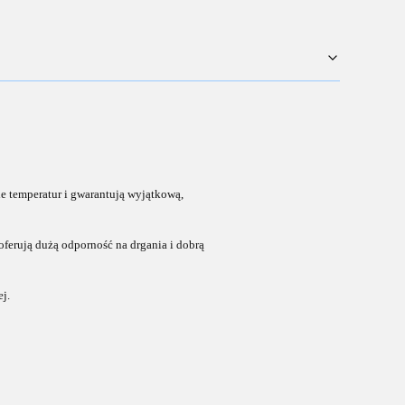
e temperatur i gwarantują wyjątkową,
oferują dużą odporność na drgania i dobrą
j.