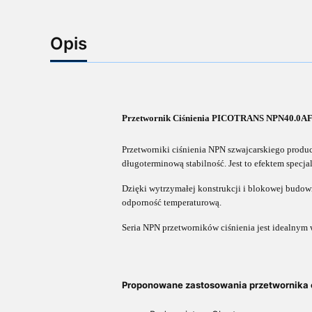
Opis
Przetwornik Ciśnienia PICOTRANS NPN40.0A
Przetworniki ciśnienia NPN szwajcarskiego produ
długoterminową stabilność. Jest to efektem specja
Dzięki wytrzymałej konstrukcji i blokowej budowi
odporność temperaturową.
Seria NPN przetworników ciśnienia jest idealny
Proponowane zastosowania przetwornika 