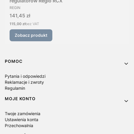
regulatorów Regio RCX
PRODUCENT
REGIN
Cena
141,45 zł
Cena
115,00 zł
bez VAT
Zobacz produkt
Linki w stopce
POMOC
Pytania i odpowiedzi
Reklamacje i zwroty
Regulamin
MOJE KONTO
Twoje zamówienia
Ustawienia konta
Przechowalnia