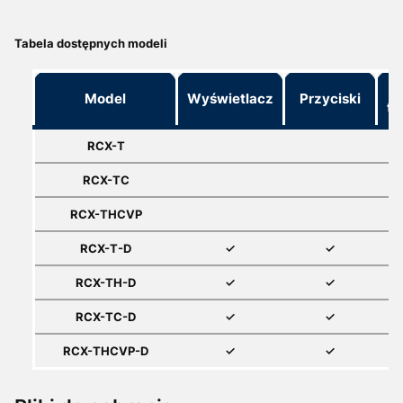
Tabela dostępnych modeli
Model
Wyświetlacz
Przyciski
te
RCX-T
RCX-TC
RCX-THCVP
RCX-T-D
✓
✓
RCX-TH-D
✓
✓
RCX-TC-D
✓
✓
RCX-THCVP-D
✓
✓