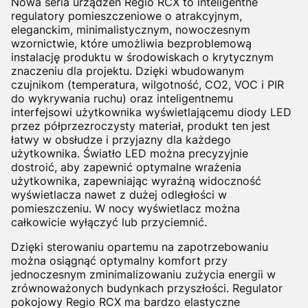
Nowa seria urządzeń Regio RCX to inteligentne
regulatory pomieszczeniowe o atrakcyjnym,
eleganckim, minimalistycznym, nowoczesnym
wzornictwie, które umożliwia bezproblemową
instalację produktu w środowiskach o krytycznym
znaczeniu dla projektu. Dzięki wbudowanym
czujnikom (temperatura, wilgotność, CO2, VOC i PIR
do wykrywania ruchu) oraz inteligentnemu
interfejsowi użytkownika wyświetlającemu diody LED
przez półprzezroczysty materiał, produkt ten jest
łatwy w obsłudze i przyjazny dla każdego
użytkownika. Światło LED można precyzyjnie
dostroić, aby zapewnić optymalne wrażenia
użytkownika, zapewniając wyraźną widoczność
wyświetlacza nawet z dużej odległości w
pomieszczeniu. W nocy wyświetlacz można
całkowicie wyłączyć lub przyciemnić.
Dzięki sterowaniu opartemu na zapotrzebowaniu
można osiągnąć optymalny komfort przy
jednoczesnym zminimalizowaniu zużycia energii w
zrównoważonych budynkach przyszłości. Regulator
pokojowy Regio RCX ma bardzo elastyczne