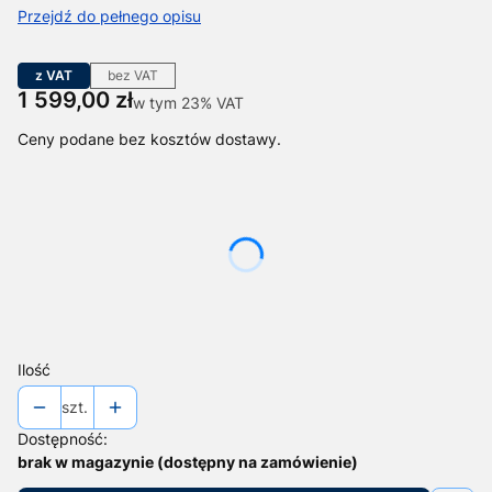
Przejdź do pełnego opisu
z VAT
bez VAT
Cena
1 599,00 zł
w tym 23% VAT
w tym
23%
VAT
Ceny podane bez kosztów dostawy.
Wybierz wariant produktu:
Poszczególne warianty mogą różnić się ceną
*
Model
Wybierz
Ilość
szt.
Dostępność:
brak w magazynie (dostępny na zamówienie)