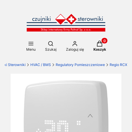
Produkty w koszy
Otwórz wyszukiwarkę
Menu
Szukaj
Zaloguj się
Koszyk
jniki Sterowniki
HVAC / BMS
Regulatory Pomieszczeniowe
Regio RCX