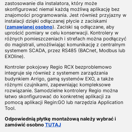
zastosowanie dla instalatora, który może
skonfigurować niemal każdą możliwą aplikację bez
znajomości programowania. Jest również przyjazny w
instalacji dzięki odłączanej płycie z zaciskami
(
zamawianej osobno
). Zaciski są odłączane, aby
uprościć pomiary w celu konserwacji. Kontrolery w
różnych pomieszczeniach i strefach można podłączyć
do magistrali, umożliwiając komunikację z centralnym
systemem SCADA, przez RS485 (BACnet, Modbus lub
EXOline).
Kontroler pokojowy Regio RCX bezproblemowo
integruje się również z systemem zarządzania
budynkiem Arrigo, gamą systemów EXO, a także
różnymi czujnikami, zapewniając kompleksowe
rozwiązanie. Samodzielne kontrolery Regio można
łatwo skonfigurować do konkretnej aplikacji za
pomocą aplikacji Regin:GO lub narzędzia Application
Tool.
Odpowiednią płytkę montażową należy wybrać i
zamówić osobno
TUTAJ