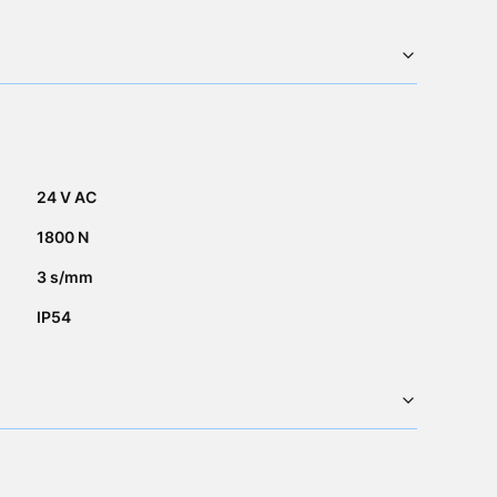
24 V AC
1800 N
3 s/mm
IP54