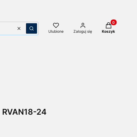
Produkty w kos
Wyczyść
Szukaj
Ulubione
Zaloguj się
Koszyk
u RVAN18-24