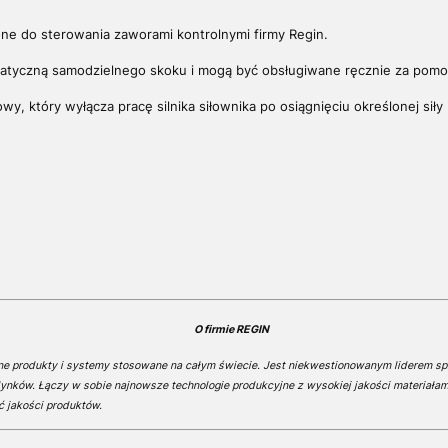
ne do sterowania zaworami kontrolnymi firmy Regin.
omatyczną samodzielnego skoku i mogą być obsługiwane ręcznie za pom
y, który wyłącza pracę silnika siłownika po osiągnięciu określonej sił
O firmie REGIN
ne produkty i systemy stosowane na całym świecie. Jest niekwestionowanym liderem s
nków. Łączy w sobie najnowsze technologie produkcyjne z wysokiej jakości materiała
ć jakości produktów.