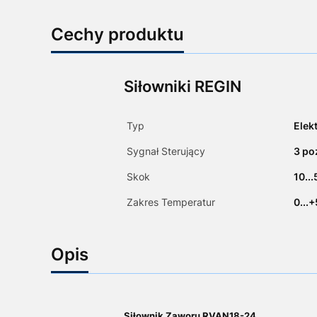
Cechy produktu
Siłowniki REGIN
Typ
Elek
Sygnał Sterujący
3 po
Skok
10..
Zakres Temperatur
0...
Opis
Siłownik Zaworu RVAN18-24