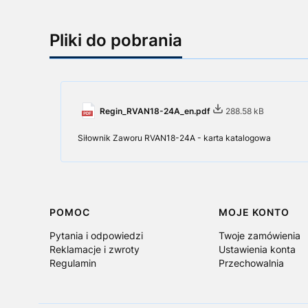
Pliki do pobrania
Regin_RVAN18-24A_en.pdf
288.58 kB
Siłownik Zaworu RVAN18-24A - karta katalogowa
Linki w stopce
POMOC
MOJE KONTO
Pytania i odpowiedzi
Twoje zamówienia
Reklamacje i zwroty
Ustawienia konta
Regulamin
Przechowalnia