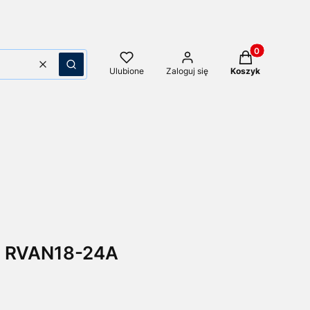
Produkty w kos
Wyczyść
Szukaj
Ulubione
Zaloguj się
Koszyk
u RVAN18-24A