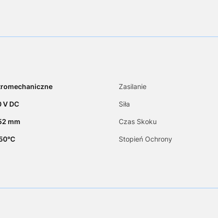
tromechaniczne
Zasilanie
10 V DC
Siła
.52 mm
Czas Skoku
+50°C
Stopień Ochrony