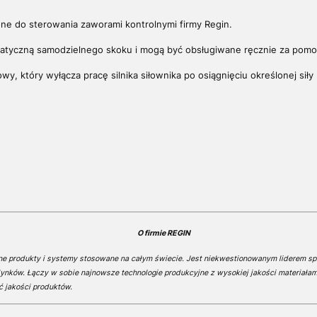
ne do sterowania zaworami kontrolnymi firmy Regin.
omatyczną samodzielnego skoku i mogą być obsługiwane ręcznie za pom
y, który wyłącza pracę silnika siłownika po osiągnięciu określonej sił
O firmie REGIN
ne produkty i systemy stosowane na całym świecie. Jest niekwestionowanym liderem s
nków. Łączy w sobie najnowsze technologie produkcyjne z wysokiej jakości materiała
ć jakości produktów.