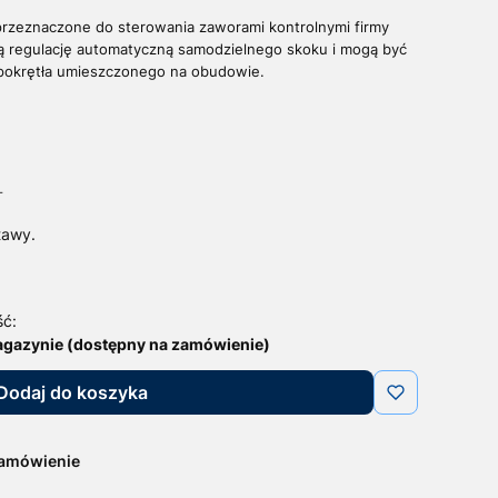
przeznaczone do sterowania zaworami kontrolnymi firmy
ją regulację automatyczną samodzielnego skoku i mogą być
pokrętła umieszczonego na obudowie.
T
T
tawy.
ść:
agazynie (dostępny na zamówienie)
Dodaj do koszyka
zamówienie