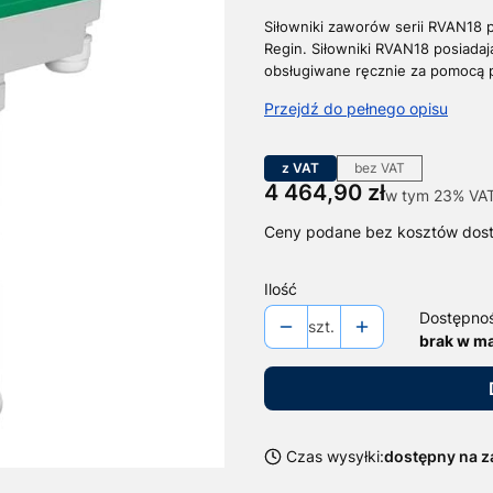
Siłowniki zaworów serii RVAN18 
Regin.
Siłowniki RVAN18 posiada
obsługiwane ręcznie za pomocą 
Przejdź do pełnego opisu
z VAT
bez VAT
Cena
4 464,90 zł
w tym 23% VA
w tym
23%
VA
Ceny podane bez kosztów dos
Ilość
Dostępno
szt.
brak w m
Czas wysyłki:
dostępny na 