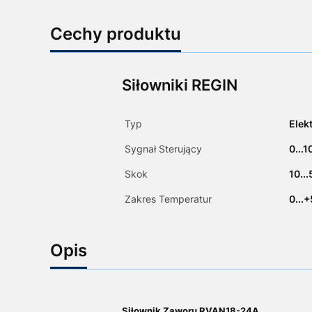
Cechy produktu
Siłowniki REGIN
Typ
Elek
Sygnał Sterujący
0...
Skok
10..
Zakres Temperatur
0...
Opis
Siłownik Zaworu RVAN18-24A