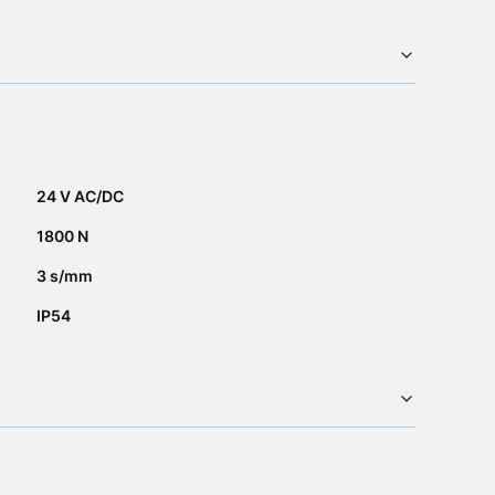
24 V AC/DC
1800 N
3 s/mm
IP54