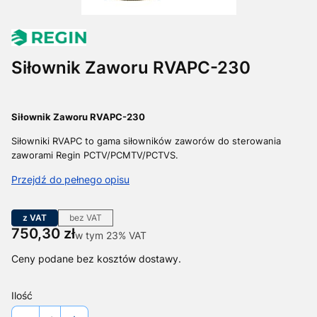
Siłownik Zaworu RVAPC-230
Siłownik Zaworu RVAPC-230
Siłowniki RVAPC
to gama siłowników zaworów do sterowania
zaworami Regin
PCTV/PCMTV/PCTVS.
Przejdź do pełnego opisu
z VAT
bez VAT
Cena
750,30 zł
w tym 23% VAT
w tym
23%
VAT
Ceny podane bez kosztów dostawy.
Ilość