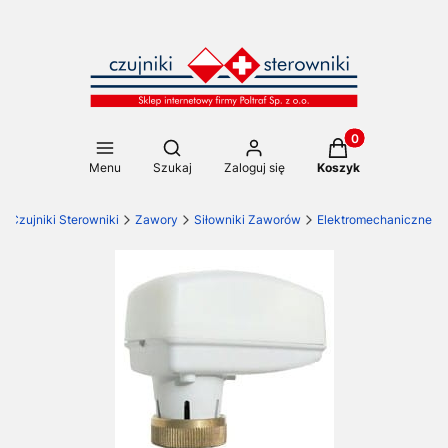
Produkty w koszy
Otwórz wyszukiwarkę
Menu
Szukaj
Zaloguj się
Koszyk
Czujniki Sterowniki
Zawory
Siłowniki Zaworów
Elektromechaniczne