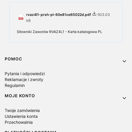
rvaz4l1-prsh-pl-60e81ce65022d.pdf
503.03
kB
Siłowniki Zaworów RVAZ4L1 - Karta katalogowa PL
Linki w stopce
POMOC
Pytania i odpowiedzi
Reklamacje i zwroty
Regulamin
MOJE KONTO
Twoje zamówienia
Ustawienia konta
Przechowalnia