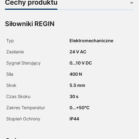
Cechy produktu
Siłowniki REGIN
Typ
Elektromechaniczne
Zasilanie
24 V AC
Sygnał Sterujący
0...10 V DC
Siła
400 N
Skok
5.5 mm
Czas Skoku
30 s
Zakres Temperatur
0...+50°C
Stopień Ochrony
IP44