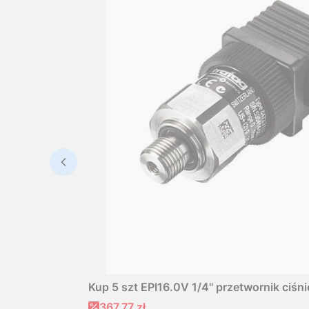
Kup 5 szt EPI16.0V 1/4" przetwornik ciśni
Cena promocyjna
367,77 zł