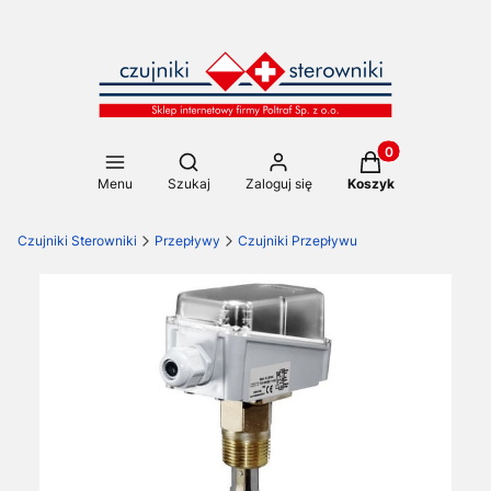
Produkty w koszy
Otwórz wyszukiwarkę
Menu
Szukaj
Zaloguj się
Koszyk
Czujniki Sterowniki
Przepływy
Czujniki Przepływu