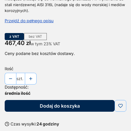
stali nierdzewnej AISI 316L (nadaje się do wody morskiej i mediów
korozyjnych).
Przejdź do pełnego opisu
z VAT
bez VAT
Cena
467,40 zł
w tym 23% VAT
w tym
23%
VAT
Ceny podane bez kosztów dostawy.
Ilość
szt.
Dostępność:
średnia ilość
Dodaj do koszyka
Czas wysyłki:
24 godziny