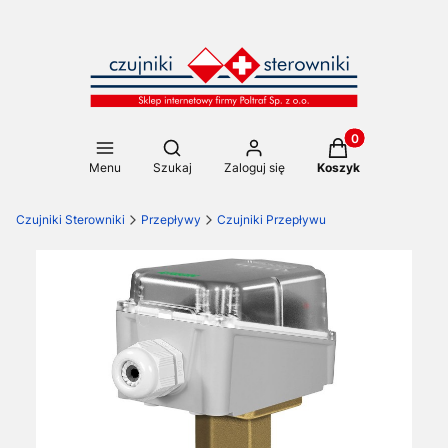
Produkty w koszy
Otwórz wyszukiwarkę
Menu
Szukaj
Zaloguj się
Koszyk
Czujniki Sterowniki
Przepływy
Czujniki Przepływu