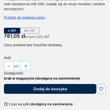
stali nierdzewnej AISI 316L (nadaje się do wody morskiej i mediów
korozyjnych).
Przejdź do pełnego opisu
z VAT
bez VAT
Cena
781,05 zł
w tym 23% VAT
w tym
23%
VAT
Ceny podane bez kosztów dostawy.
Ilość
szt.
Dostępność:
brak w magazynie (dostępny na zamówienie)
Dodaj do koszyka
Czas wysyłki:
dostępny na zamówienie