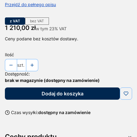
Przejdź do pełnego opisu
z VAT
bez VAT
Cena
1 210,00 zł
w tym 23% VAT
w tym
23%
VAT
Ceny podane bez kosztów dostawy.
Ilość
szt.
Dostępność:
brak w magazynie (dostępny na zamówienie)
Dodaj do koszyka
Czas wysyłki:
dostępny na zamówienie
Cechy produktu