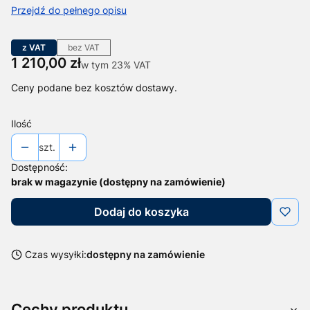
Przejdź do pełnego opisu
z VAT
bez VAT
Cena
1 210,00 zł
w tym 23% VAT
w tym
23%
VAT
Ceny podane bez kosztów dostawy.
Ilość
szt.
Dostępność:
brak w magazynie (dostępny na zamówienie)
Dodaj do koszyka
Czas wysyłki:
dostępny na zamówienie
Cechy produktu