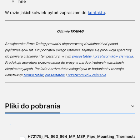
Inne
W razie jakichkolwiek pytań zapraszam do
kontaktu
.
O firmie TRAFAG
Szwajcarska firma Trafag prowadzi nieprzerwaną działalność od ponad
pięćdziesięciu lat. Od początku swego istnienia zajmuje się produkcją aparatury
do pomiaru ciśnienia i temperatury, w tym
presostatów
i
przetworników ciśnienia
.
Produkuje aparaturę przeznaczoną do pracy w bardzo trudnych warunkach
eksploatacyjnych. Posiada bardzo duże osiągnięcia w badaniach i rozwoju
konstrukcji
termostatów
,
presostatów
i
przetworników ciśnienia
.
Pliki do pobrania
H72175j_PL_663_664_MP_MSP_Pipe_Mounting_Thermostat.