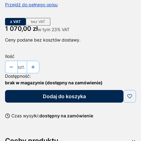
Przejdź do pełnego opisu
z VAT
bez VAT
Cena
1 070,00 zł
w tym 23% VAT
w tym
23%
VAT
Ceny podane bez kosztów dostawy.
Ilość
szt.
Dostępność:
brak w magazynie (dostępny na zamówienie)
Dodaj do koszyka
Czas wysyłki:
dostępny na zamówienie
Cechy produktu