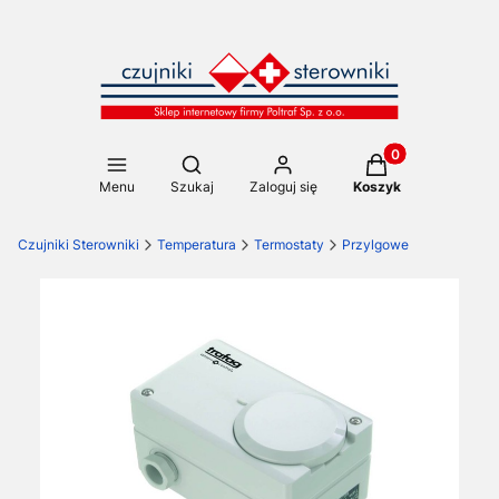
Produkty w koszy
Otwórz wyszukiwarkę
Menu
Szukaj
Zaloguj się
Koszyk
Czujniki Sterowniki
Temperatura
Termostaty
Przylgowe