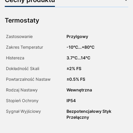
Termostaty
Zastosowanie
Przylgowy
Zakres Temperatur
-10°C...+80°C
Histereza
3.7°C...14°C
Dokładność Skali
±2% FS
Powtarzalność Nastaw
±0.5% FS
Rodzaj Nastawy
Wewnętrzna
Stopień Ochrony
IP54
Sygnał Wyjściowy
Bezpotencjałowy Styk
Przełączny