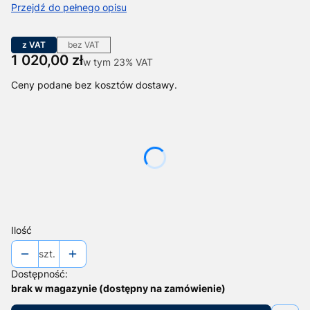
Przejdź do pełnego opisu
z VAT
bez VAT
Cena
1 020,00 zł
w tym 23% VAT
w tym
23%
VAT
Ceny podane bez kosztów dostawy.
Wybierz wariant produktu:
Poszczególne warianty mogą różnić się ceną
*
Napięcie zasilania cewki
Wybierz
Ilość
szt.
Dostępność:
brak w magazynie (dostępny na zamówienie)