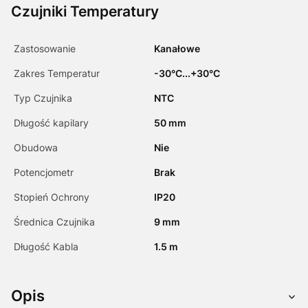
Czujniki Temperatury
Zastosowanie
Kanałowe
Zakres Temperatur
-30°C...+30°C
Typ Czujnika
NTC
Długość kapilary
50 mm
Obudowa
Nie
Potencjometr
Brak
Stopień Ochrony
IP20
Średnica Czujnika
9 mm
Długość Kabla
1.5 m
Opis