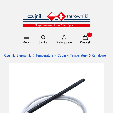
Produkty w koszy
Otwórz wyszukiwarkę
Menu
Szukaj
Zaloguj się
Koszyk
Czujniki Sterowniki
Temperatura
Czujniki Temperatury
Kanałowe