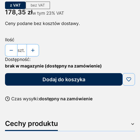
z VAT
bez VAT
Cena
178,35 zł
w tym 23% VAT
w tym
23%
VAT
Ceny podane bez kosztów dostawy.
Ilość
szt.
Dostępność:
brak w magazynie (dostępny na zamówienie)
Dodaj do koszyka
Czas wysyłki:
dostępny na zamówienie
Cechy produktu