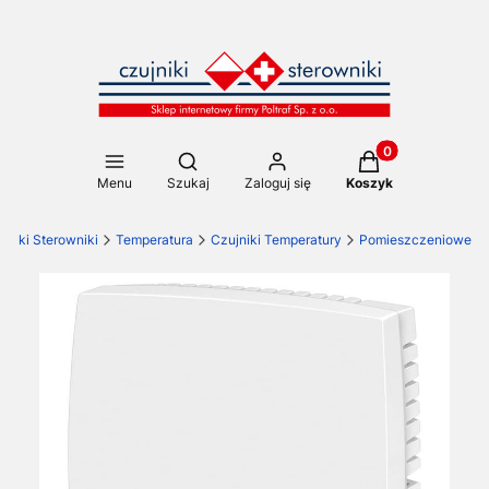
Produkty w koszy
Otwórz wyszukiwarkę
Menu
Szukaj
Zaloguj się
Koszyk
jniki Sterowniki
Temperatura
Czujniki Temperatury
Pomieszczeniowe