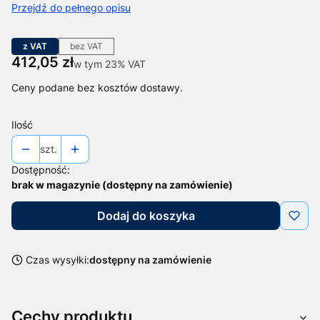
Przejdź do pełnego opisu
z VAT
bez VAT
Cena
412,05 zł
w tym 23% VAT
w tym
23%
VAT
Ceny podane bez kosztów dostawy.
Ilość
szt.
Dostępność:
brak w magazynie (dostępny na zamówienie)
Dodaj do koszyka
Czas wysyłki:
dostępny na zamówienie
Cechy produktu