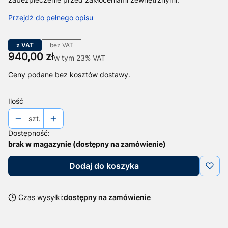
Przejdź do pełnego opisu
z VAT
bez VAT
Cena
940,00 zł
w tym 23% VAT
w tym
23%
VAT
Ceny podane bez kosztów dostawy.
Ilość
szt.
Dostępność:
brak w magazynie (dostępny na zamówienie)
Dodaj do koszyka
Czas wysyłki:
dostępny na zamówienie