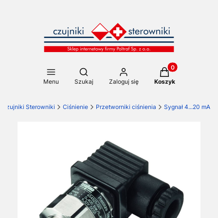
Produkty w koszy
Otwórz wyszukiwarkę
Menu
Szukaj
Zaloguj się
Koszyk
Czujniki Sterowniki
Ciśnienie
Przetworniki ciśnienia
Sygnał 4...20 mA