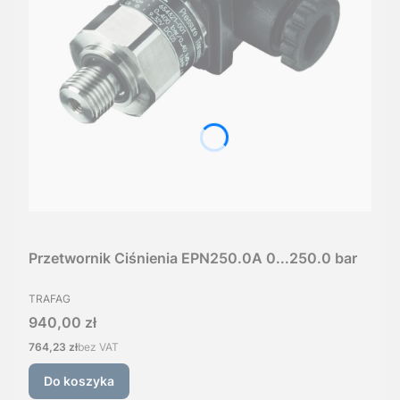
Przetwornik Ciśnienia EPN250.0A 0...250.0 bar
PRODUCENT
TRAFAG
Cena
940,00 zł
Cena
764,23 zł
bez VAT
Do koszyka