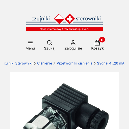
Produkty w koszy
Otwórz wyszukiwarkę
Menu
Szukaj
Zaloguj się
Koszyk
Czujniki Sterowniki
Ciśnienie
Przetworniki ciśnienia
Sygnał 4...20 mA