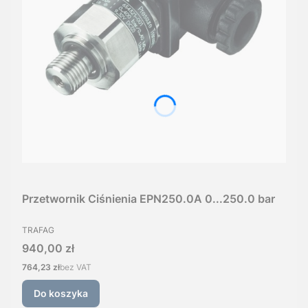
Przetwornik Ciśnienia EPN250.0A 0...250.0 bar
PRODUCENT
TRAFAG
Cena
940,00 zł
Cena
764,23 zł
bez VAT
Do koszyka