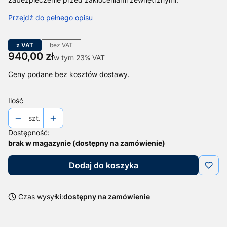
Przejdź do pełnego opisu
z VAT
bez VAT
Cena
940,00 zł
w tym 23% VAT
w tym
23%
VAT
Ceny podane bez kosztów dostawy.
Ilość
szt.
Dostępność:
brak w magazynie (dostępny na zamówienie)
Dodaj do koszyka
Czas wysyłki:
dostępny na zamówienie