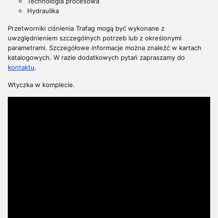
Technologia procesowa
Hydraulika
Przetworniki ciśnienia
Trafag mogą być wykonane z
uwzględnieniem szczególnych potrzeb lub z określonymi
parametrami. S
zczegółowe informacje można znaleźć w kartach
katalogowych. W razie dodatkowych pytań z
apraszamy do
kontaktu
.
Wtyczka w komplecie.