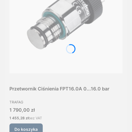
Przetwornik Ciśnienia FPT16.0A 0...16.0 bar
PRODUCENT
TRAFAG
Cena
1 790,00 zł
Cena
1 455,28 zł
bez VAT
Do koszyka