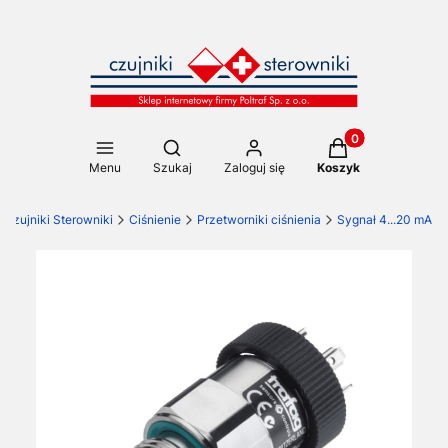
Produkty w koszy
Otwórz wyszukiwarkę
Menu
Szukaj
Zaloguj się
Koszyk
Czujniki Sterowniki
Ciśnienie
Przetworniki ciśnienia
Sygnał 4...20 mA