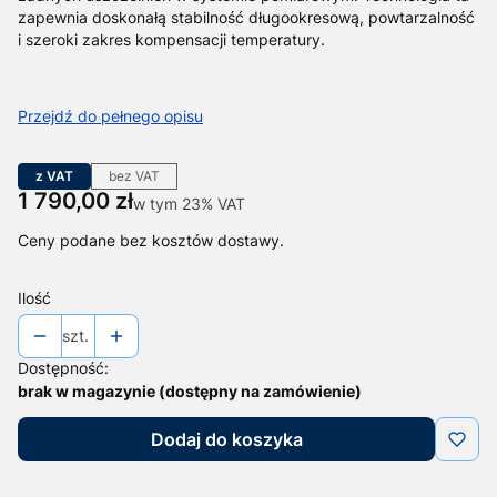
zapewnia doskonałą stabilność długookresową, powtarzalność
i szeroki zakres kompensacji temperatury.
Przejdź do pełnego opisu
z VAT
bez VAT
Cena
1 790,00 zł
w tym 23% VAT
w tym
23%
VAT
Ceny podane bez kosztów dostawy.
Ilość
szt.
Dostępność:
brak w magazynie (dostępny na zamówienie)
Dodaj do koszyka