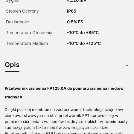
Sygnał
4...20 mA
Stopień Ochrony
IP65
Dokładność
0.5% FS
Temperatura Otoczenia
-10°C do +85°C
Temperatura Medium
-10°C do +125°C
Opis
Przetwornik ciśnienia FPT25.0A do pomiaru ciśnienia mediów
trudnych
Dzięki płaskiej membranie i zastosowanej technologii czujników
cienkowarstwowych na stali przetwornik FPT sprawdzi się w
pomiarze ciśnienia tzw. mediów trudnych: lepkich, w formie pasty
i adhezyjnych, a także mediów zawierających ciała stałe.
Przetwornik ciśnienia FTP będzie również dobrym wyborem dla