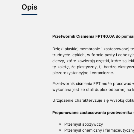
Opis
Przetwornik Ciśnienia FPT40.0A do pomia
Dzięki płaskiej membranie i zastosowanej t
trudnych: lepkich, w formie pasty i adhezy
cieczy, które zawierają cząstki, które są l
tę zaletę, że plastyczny, tj. bardzo elasty
piezorezystancyjne i ceramiczne.
Przetwornik ciśnienia FPT może pracować
wykonana jest ze stali duplex odpornej na k
Urządzenie charakteryzuje się wysoką dokła
Proponowane zastosowania przetwornika c
Przemysł spożywczy
Przemysł chemiczny i farmaceutyczn