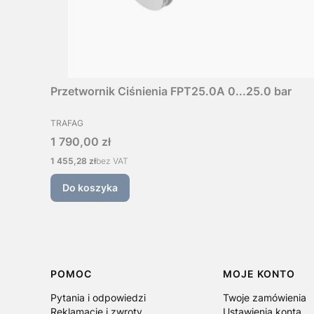
Przetwornik Ciśnienia FPT25.0A 0...25.0 bar
PRODUCENT
TRAFAG
Cena
1 790,00 zł
Cena
1 455,28 zł
bez VAT
Do koszyka
Linki w stopce
POMOC
MOJE KONTO
Pytania i odpowiedzi
Twoje zamówienia
Reklamacje i zwroty
Ustawienia konta