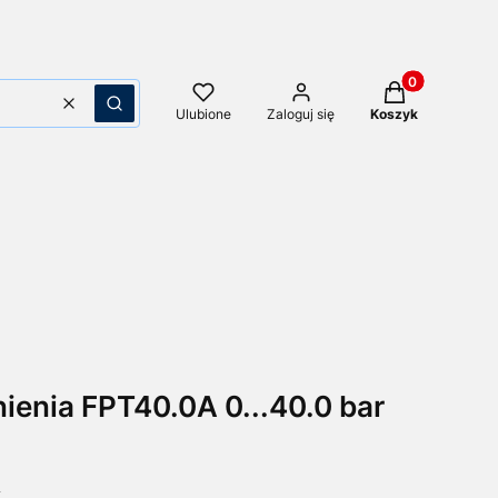
Produkty w kos
Wyczyść
Szukaj
Ulubione
Zaloguj się
Koszyk
ienia FPT40.0A 0...40.0 bar
A