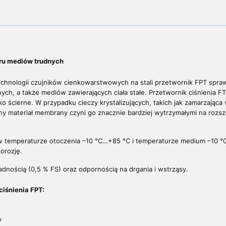
ru mediów trudnych
echnologii czujników cienkowarstwowych na stali przetwornik FPT spra
jnych, a także mediów zawierających ciała stałe. Przetwornik ciśnieni
ekko ścierne. W przypadku cieczy krystalizujących, takich jak zamarzając
czny materiał membrany czyni go znacznie bardziej wytrzymałymi na rozsze
 w temperaturze otoczenia –10 °C…+85 °C i temperaturze medium –10 
orozję.
dnością (0,5 % FS) oraz odpornością na drgania i wstrząsy.
iśnienia FPT:
y