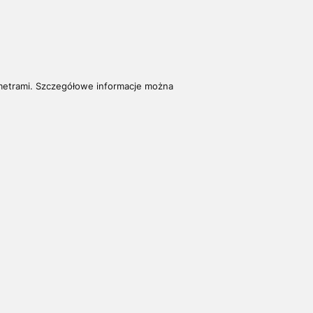
etrami. S
zczegółowe informacje można