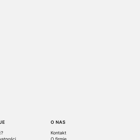
JE
O NAS
ć?
Kontakt
watności
O firmie