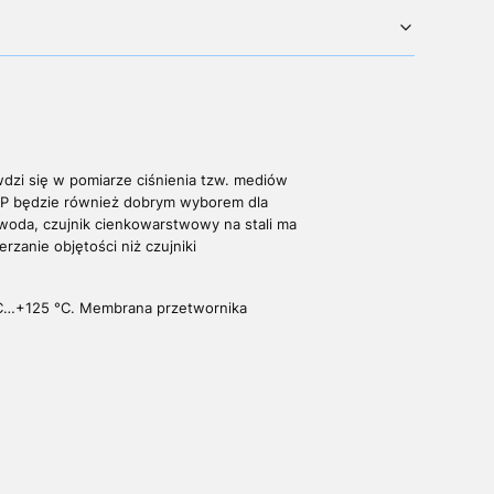
wdzi się w pomiarze ciśnienia tzw. mediów
a FTP będzie również dobrym wyborem dla
a woda, czujnik cienkowarstwowy na stali ma
rzanie objętości niż czujniki
°C…+125 °C. Membrana przetwornika