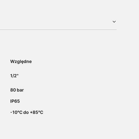
Względne
1/2"
80 bar
IP65
-10°C do +85°C