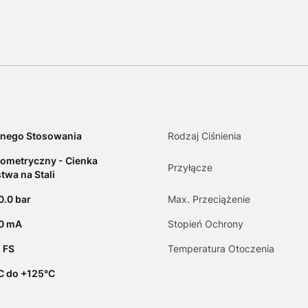
nego Stosowania
Rodzaj Ciśnienia
ometryczny - Cienka
Przyłącze
twa na Stali
0.0 bar
Max. Przeciążenie
20 mA
Stopień Ochrony
 FS
Temperatura Otoczenia
C do +125°C