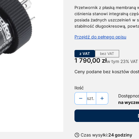
Przetwornik z płaską membraną wy
ciśnienia stanowi integralną czę
posiada żadnych uszczelnień w 
stabilność długookresową, powta
Przejdź do pełnego opisu
z VAT
bez VAT
Cena
1 790,00 zł
w tym 23% VAT
w tym
23%
VAT
Ceny podane bez kosztów dos
Ilość
Dostępno
szt.
na wycze
Czas wysyłki:
24 godziny