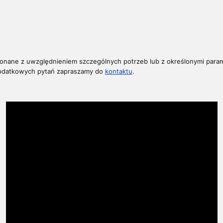
onane z uwzględnieniem szczególnych potrzeb lub z określonymi param
dodatkowych pytań z
apraszamy do
kontaktu
.