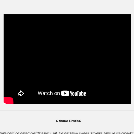
O firmie TRAFAG
ałalność od ponad pięćdziesięciu lat. Od początku swego istnienia zajmuje się produkcj