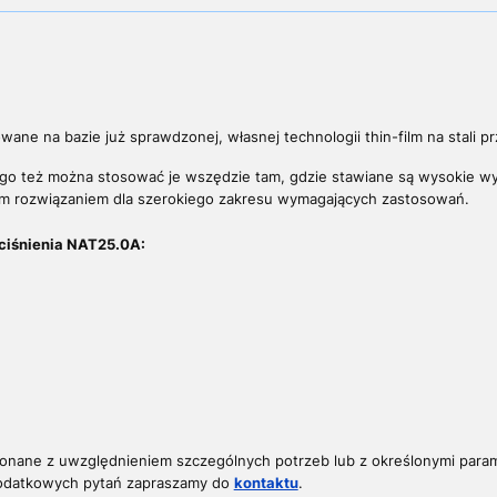
owane na bazie już sprawdzonej, własnej technologii thin-film na stali
tego też można stosować je wszędzie tam, gdzie stawiane są wysokie 
ym rozwiązaniem
dla szerokiego zakresu wymagających zastosowań.
ciśnienia NAT25.0A:
konane z uwzględnieniem szczególnych potrzeb lub z określonymi param
dodatkowych pytań z
apraszamy do
kontaktu
.