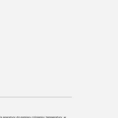
ą aparatury do pomiaru ciśnienia i temperatury, w