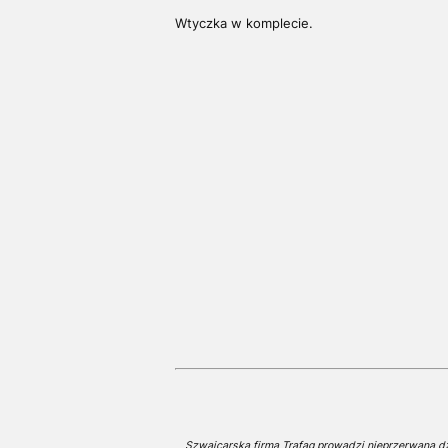
Wtyczka w komplecie.
Szwajcarska firma Trafag prowadzi nieprzerwaną dzi