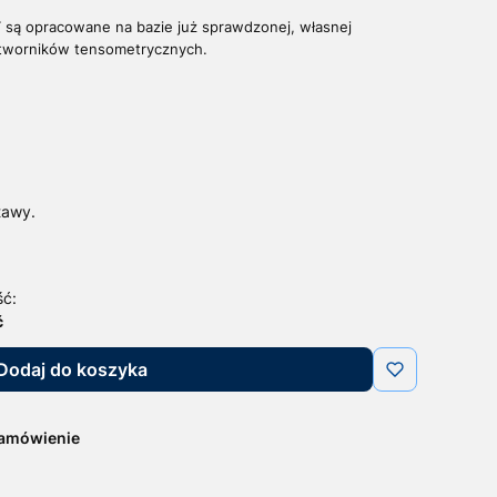
T są opracowane na bazie już sprawdzonej, własnej
rzetworników tensometrycznych.
tawy.
ść:
ć
Dodaj do koszyka
zamówienie