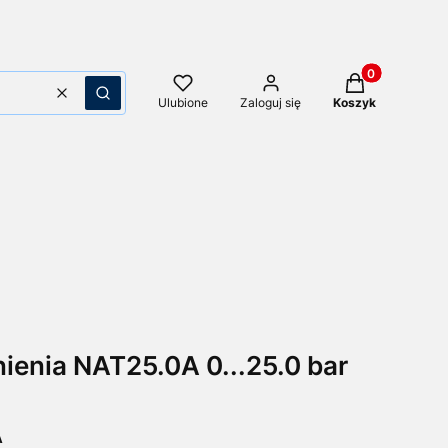
Produkty w kos
Wyczyść
Szukaj
Ulubione
Zaloguj się
Koszyk
ienia NAT25.0A 0...25.0 bar
A