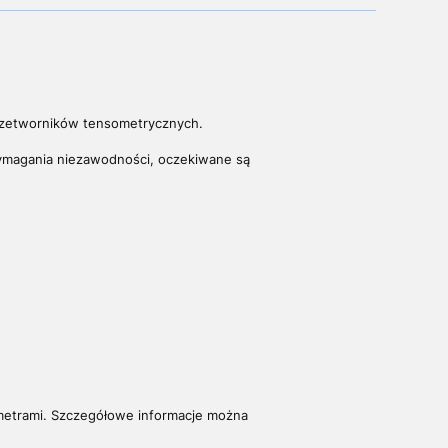
 przetworników tensometrycznych.
wymagania niezawodności, oczekiwane są
etrami. S
zczegółowe informacje można