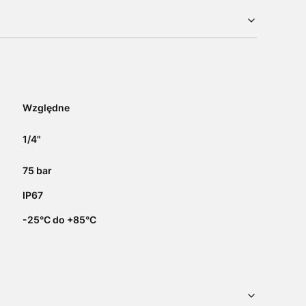
Względne
1/4"
75 bar
IP67
-25°C do +85°C