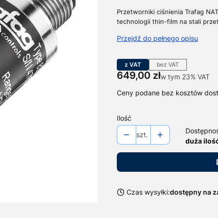
Przetworniki ciśnienia Trafag NA
technologii thin-film na stali p
Przejdź do pełnego opisu
z VAT
bez VAT
Cena
649,00 zł
w tym 23% VAT
w tym
23%
VAT
Ceny podane bez kosztów dos
Ilość
Dostępno
szt.
duża iloś
Czas wysyłki:
dostępny na 