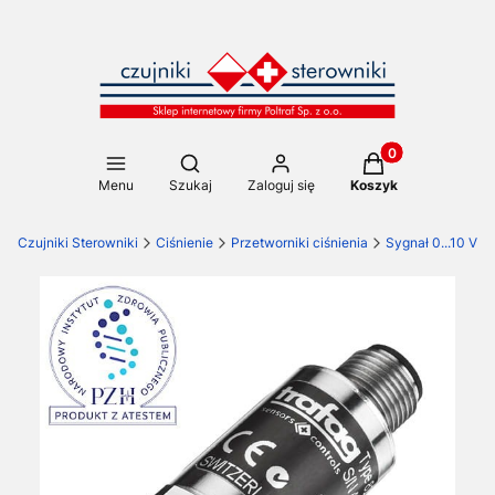
Produkty w koszy
Otwórz wyszukiwarkę
Menu
Szukaj
Zaloguj się
Koszyk
Czujniki Sterowniki
Ciśnienie
Przetworniki ciśnienia
Sygnał 0...10 V