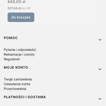
Cena
649,00 zł
Cena
527,64 zł
bez VAT
Do koszyka
Linki w stopce
POMOC
Pytania i odpowiedzi
Reklamacje i zwroty
Regulamin
MOJE KONTO
Twoje zamówienia
Ustawienia konta
Przechowalnia
PŁATNOŚCI I DOSTAWA