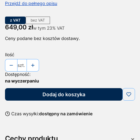
Przejdź do pełnego opisu
z VAT
bez VAT
Cena
649,00 zł
w tym 23% VAT
w tym
23%
VAT
Ceny podane bez kosztów dostawy.
Ilość
szt.
Dostępność:
na wyczerpaniu
Dodaj do koszyka
Czas wysyłki:
dostępny na zamówienie
Cechy produktu