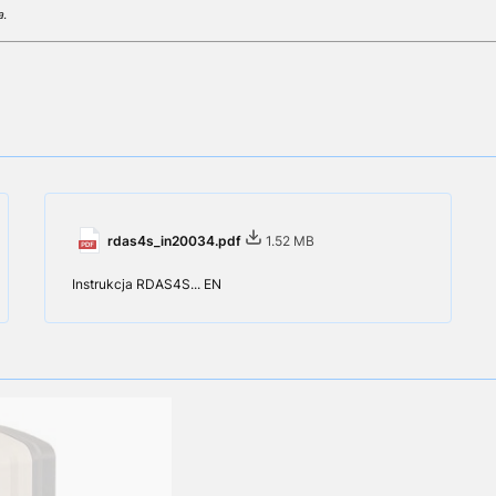
a.
rdas4s_in20034.pdf
1.52 MB
Instrukcja RDAS4S... EN