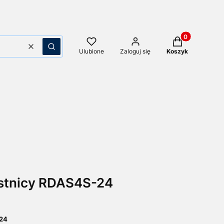
Produkty w kos
Wyczyść
Szukaj
Ulubione
Zaloguj się
Koszyk
ustnicy RDAS4S-24
-24