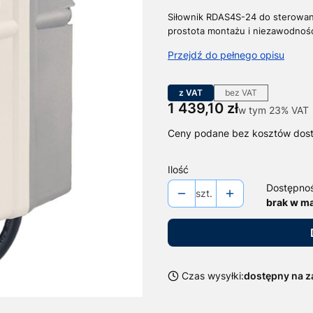
Siłownik RDAS4S-24 do sterowan
prostota montażu i niezawodność
Przejdź do pełnego opisu
z VAT
bez VAT
Cena
1 439,10 zł
w tym 23% VAT
w tym
23%
VAT
Ceny podane bez kosztów dos
Ilość
Dostępno
szt.
brak w m
Czas wysyłki:
dostępny na 