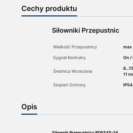
Cechy produktu
Siłowniki Przepustnic
Wielkość Przepustnicy
max 
Sygnał Kontrolny
On / 
8…15
Średnica Wrzeciona
11 m
Stopień Ochrony
IP54
Opis
Siłownik Przepustnicy RDAS4S-24