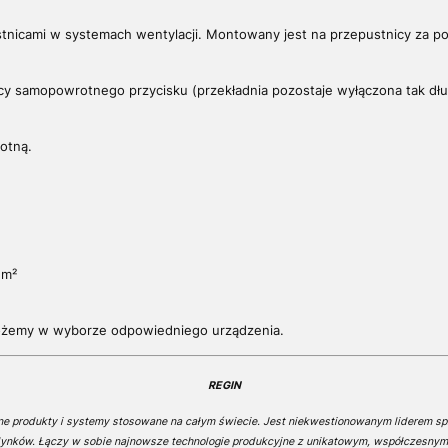
stnicami w system
ach wentylacji.
Montowany jest na przepustnicy za p
mocy samopowrotnego
przycisku (przekładnia pozostaje wyłączona tak dł
otną.
m²
możemy w wyborze odpowiedniego urządzenia.
REGIN
ne produkty i systemy stosowane na całym świecie. Jest niekwestionowanym liderem s
ynków. Łączy w sobie najnowsze technologie produkcyjne z unikatowym, współczesnym