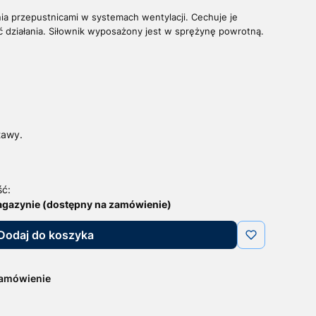
ia przepustnicami w system
ach wentylacji. Cechuje je
 działania. Siłownik wyposażony jest w sprężynę powrotną.
tawy.
ść:
agazynie (dostępny na zamówienie)
Dodaj do koszyka
zamówienie