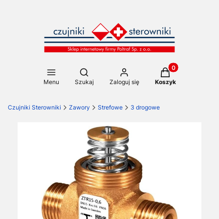
Produkty w koszy
Otwórz wyszukiwarkę
Menu
Szukaj
Zaloguj się
Koszyk
Czujniki Sterowniki
Zawory
Strefowe
3 drogowe