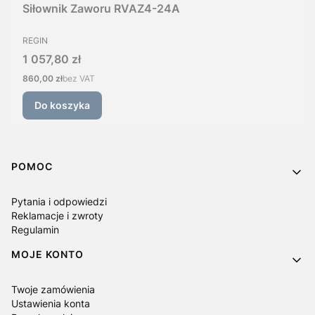
Siłownik Zaworu RVAZ4-24A
PRODUCENT
REGIN
Cena
1 057,80 zł
Cena
860,00 zł
bez VAT
Do koszyka
Linki w stopce
POMOC
Pytania i odpowiedzi
Reklamacje i zwroty
Regulamin
MOJE KONTO
Twoje zamówienia
Ustawienia konta