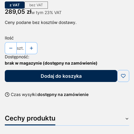
z VAT
bez VAT
Cena
289,05 zł
w tym 23% VAT
w tym
23%
VAT
Ceny podane bez kosztów dostawy.
Ilość
szt.
Dostępność:
brak w magazynie (dostępny na zamówienie)
Dodaj do koszyka
Czas wysyłki:
dostępny na zamówienie
Cechy produktu