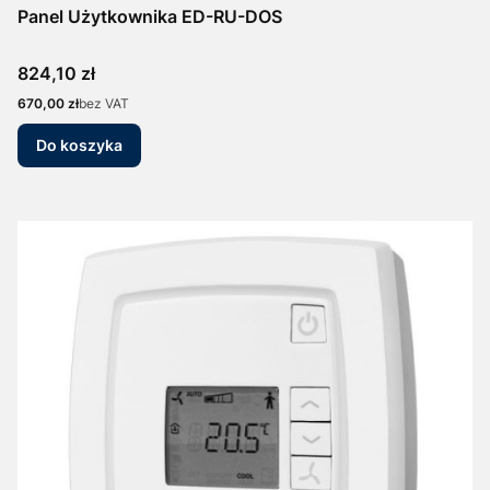
Panel Użytkownika ED-RU-DOS
Cena
824,10 zł
Cena
670,00 zł
bez VAT
Do koszyka