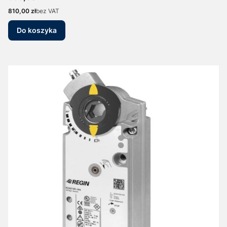
Cena
810,00 zł
bez VAT
Do koszyka