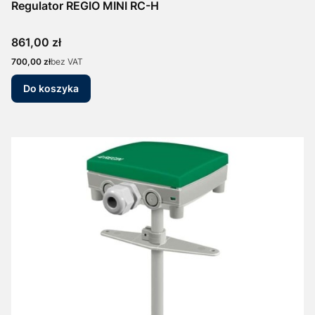
Regulator REGIO MINI RC-H
Cena
861,00 zł
Cena
700,00 zł
bez VAT
Do koszyka