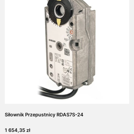
Siłownik Przepustnicy RDAS7S-24
Cena
1 654,35 zł