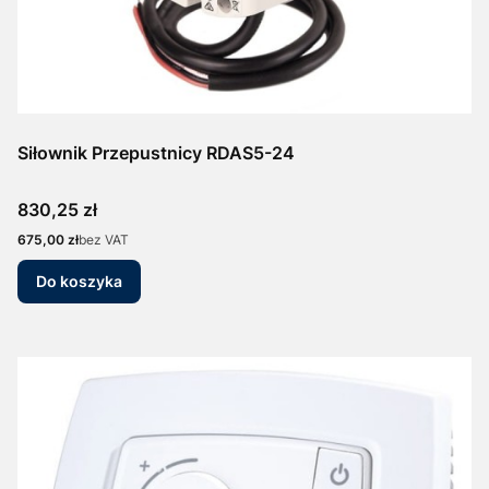
Siłownik Przepustnicy RDAS5-24
Cena
830,25 zł
Cena
675,00 zł
bez VAT
Do koszyka