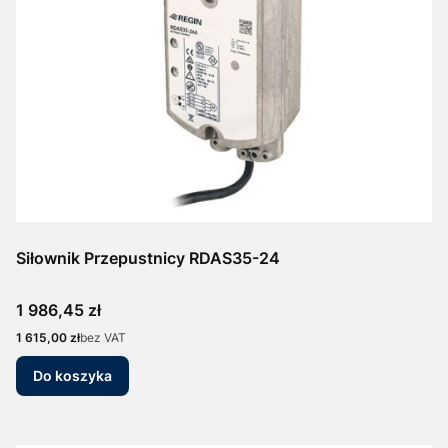
Siłownik Przepustnicy RDAS35-24
Cena
1 986,45 zł
Cena
1 615,00 zł
bez VAT
Do koszyka