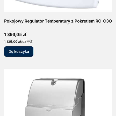
Pokojowy Regulator Temperatury z Pokrętłem RC-C3O
Cena
1 396,05 zł
Cena
1 135,00 zł
bez VAT
Do koszyka