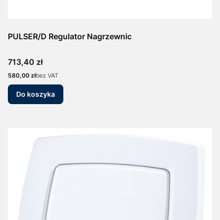
PULSER/D Regulator Nagrzewnic
Cena
713,40 zł
Cena
580,00 zł
bez VAT
Do koszyka