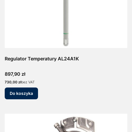
Regulator Temperatury AL24A1K
Cena
897,90 zł
Cena
730,00 zł
bez VAT
Do koszyka