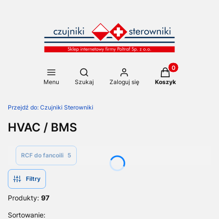
Produkty w koszy
Otwórz wyszukiwarkę
Menu
Szukaj
Zaloguj się
Koszyk
Przejdź do:
Czujniki Sterowniki
HVAC / BMS
RCF do fancoili
5
Filtry
Produkty:
97
Lista produktów
Sortowanie: