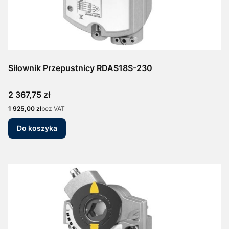
Siłownik Przepustnicy RDAS18S-230
Cena
2 367,75 zł
Cena
1 925,00 zł
bez VAT
Do koszyka