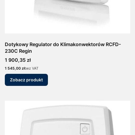
Dotykowy Regulator do Klimakonwektorów RCFD-
230C Regin
Cena
1 900,35 zł
Cena
1 545,00 zł
bez VAT
Zobacz produkt