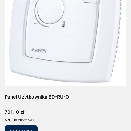
Panel Użytkownika ED-RU-O
Cena
701,10 zł
Cena
570,00 zł
bez VAT