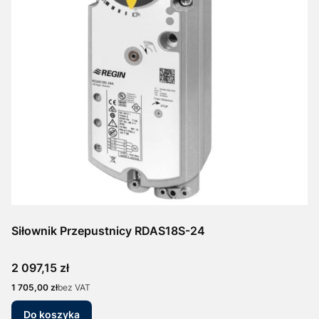
Siłownik Przepustnicy RDAS18S-24
Cena
2 097,15 zł
Cena
1 705,00 zł
bez VAT
Do koszyka