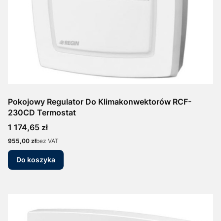
Pokojowy Regulator Do Klimakonwektorów RCF-
230CD Termostat
Cena
1 174,65 zł
Cena
955,00 zł
bez VAT
Do koszyka