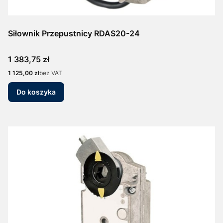
Siłownik Przepustnicy RDAS20-24
Cena
1 383,75 zł
Cena
1 125,00 zł
bez VAT
Do koszyka