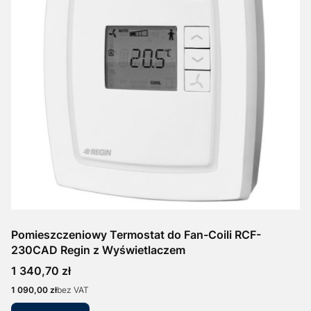
Pomieszczeniowy Termostat do Fan-Coili RCF-
230CAD Regin z Wyświetlaczem
Cena
1 340,70 zł
Cena
1 090,00 zł
bez VAT