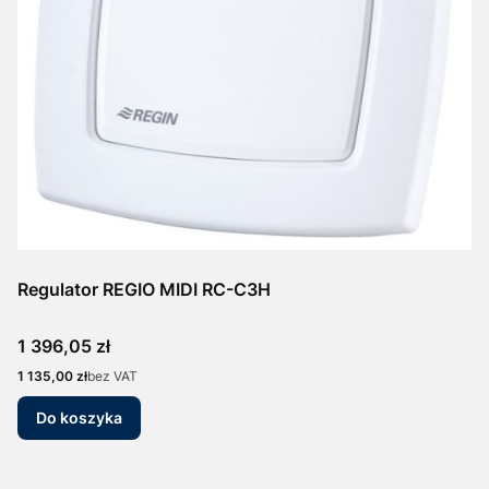
Regulator REGIO MIDI RC-C3H
Cena
1 396,05 zł
Cena
1 135,00 zł
bez VAT
Do koszyka