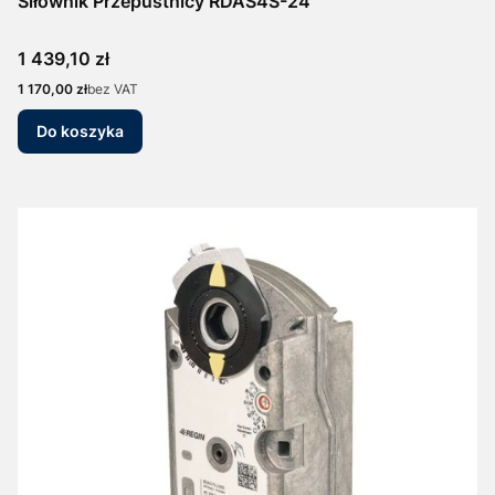
Siłownik Przepustnicy RDAS4S-24
Cena
1 439,10 zł
Cena
1 170,00 zł
bez VAT
Do koszyka