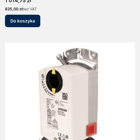
Cena
1 014,75 zł
Cena
825,00 zł
bez VAT
Do koszyka