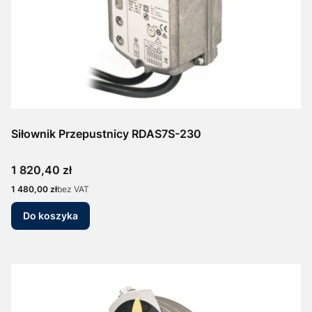
Siłownik Przepustnicy RDAS7S-230
Cena
1 820,40 zł
Cena
1 480,00 zł
bez VAT
Do koszyka