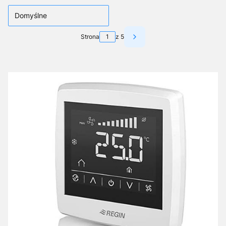
Domyślne
Strona
z 5
Następne produkty