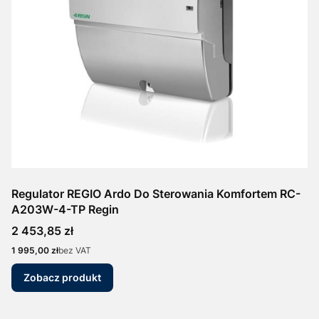
Regulator REGIO Ardo Do Sterowania Komfortem RC-
A203W-4-TP Regin
Cena
2 453,85 zł
Cena
1 995,00 zł
bez VAT
Zobacz produkt